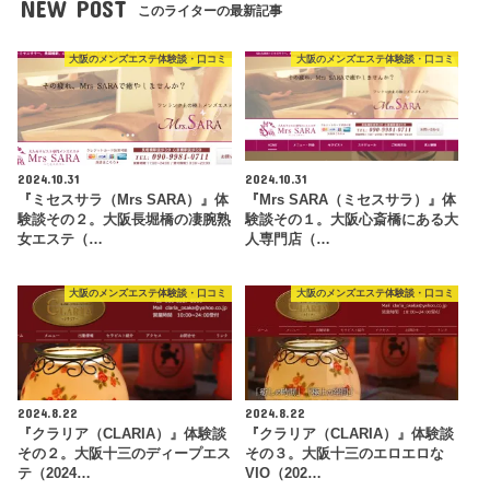
NEW POST
このライターの最新記事
大阪のメンズエステ体験談・口コミ
大阪のメンズエステ体験談・口コミ
2024.10.31
2024.10.31
『ミセスサラ（Mrs SARA）』体
『Mrs SARA（ミセスサラ）』体
験談その２。大阪長堀橋の凄腕熟
験談その１。大阪心斎橋にある大
女エステ（…
人専門店（…
大阪のメンズエステ体験談・口コミ
大阪のメンズエステ体験談・口コミ
2024.8.22
2024.8.22
『クラリア（CLARIA）』体験談
『クラリア（CLARIA）』体験談
その２。大阪十三のディープエス
その３。大阪十三のエロエロな
テ（2024…
VIO（202…