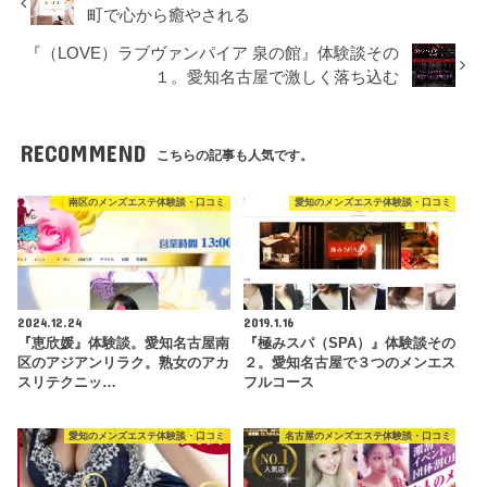
町で心から癒やされる
『（LOVE）ラブヴァンパイア 泉の館』体験談その
１。愛知名古屋で激しく落ち込む
RECOMMEND
こちらの記事も人気です。
南区のメンズエステ体験談・口コミ
愛知のメンズエステ体験談・口コミ
2024.12.24
2019.1.16
『恵欣媛』体験談。愛知名古屋南
『極みスパ（SPA）』体験談その
区のアジアンリラク。熟女のアカ
２。愛知名古屋で３つのメンエス
スリテクニッ…
フルコース
愛知のメンズエステ体験談・口コミ
名古屋のメンズエステ体験談・口コミ