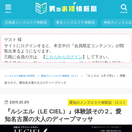
menu
search
北海道メンズエステ体験談
東京メンズエステ体験談
神奈川メンズエ
ゲスト 様
サイトにログインすると、本文中の『会員限定コンテンツ』が閲
覧出来るようになります。
①既に会員の方は、【
こちらからログイン
】して下さい。
②会員ではない方は、
こちらのフォーム
から体験記事を投稿し
てログインパスを取得して下さい。
※体験記事が書けない方や、すべての記事を閲覧したい方のため
『ルシエル（LE CIEL）』体験
メンズエステ体験談 (HOME)
»
愛知のメンズエステ体験談・口コミ
»
に、【
有料メルマガ
】もご用意しています。
談その２。愛知名古屋の大人のディープマッサ
2019.01.09
愛知のメンズエステ体験談・口コミ
『ルシエル（LE CIEL）』体験談その２。愛
知名古屋の大人のディープマッサ