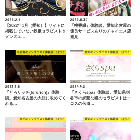
2022.2.1
2022.5.30
【2022年1月（愛知）】サイトに
『桃香縁』体験談。愛知名古屋の
掲載していない鉄板セラピスト＆
優良サービスありのチャイエス店
メンズエ…
発見
名古屋のメンズエステ体験談・口コミ
愛知のメンズエステ体験談・口コミ
2023.3.8
2024.9.2
『とろリッチ(tororich)』体験
『さくらspa』体験談。愛知県刈
談。愛知名古屋の大胆に攻めてく
谷市の妖艶な瞳のセラピストはエ
れる…
ロスの伝道…
高岳のメンズエステ体験談・口コミ
愛知のメンズエステ体験談・口コミ