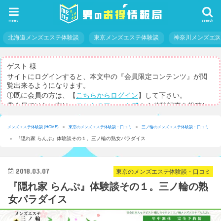
menu
search
北海道メンズエステ体験談
東京メンズエステ体験談
神奈川メンズエ
ゲスト 様
サイトにログインすると、本文中の『会員限定コンテンツ』が閲
覧出来るようになります。
①既に会員の方は、【
こちらからログイン
】して下さい。
②会員ではない方は、
こちらのフォーム
から体験記事を投稿し
てログインパスを取得して下さい。
※体験記事が書けない方や、すべての記事を閲覧したい方のため
メンズエステ体験談 (HOME)
»
東京のメンズエステ体験談・口コミ
»
三ノ輪のメンズエステ体験談・口コミ
に、【
有料メルマガ
】もご用意しています。
『隠れ家 らんぷ』体験談その１。三ノ輪の熟女パラダイス
»
2018.03.07
東京のメンズエステ体験談・口コミ
『隠れ家 らんぷ』体験談その１。三ノ輪の熟
女パラダイス