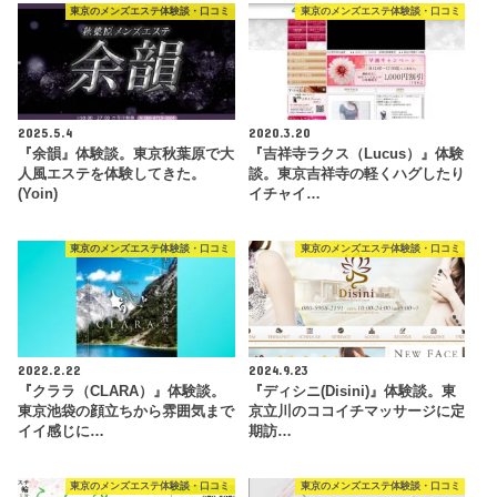
東京のメンズエステ体験談・口コミ
東京のメンズエステ体験談・口コミ
2025.5.4
2020.3.20
『余韻』体験談。東京秋葉原で大
『吉祥寺ラクス（Lucus）』体験
人風エステを体験してきた。
談。東京吉祥寺の軽くハグしたり
(Yoin)
イチャイ…
東京のメンズエステ体験談・口コミ
東京のメンズエステ体験談・口コミ
2022.2.22
2024.9.23
『クララ（CLARA）』体験談。
『ディシニ(Disini)』体験談。東
東京池袋の顔立ちから雰囲気まで
京立川のココイチマッサージに定
イイ感じに…
期訪…
東京のメンズエステ体験談・口コミ
東京のメンズエステ体験談・口コミ