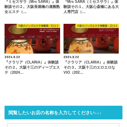
『ミセスサラ（Mrs SARA）』体
『Mrs SARA（ミセスサラ）』体
験談その２。大阪長堀橋の凄腕熟
験談その１。大阪心斎橋にある大
女エステ（…
人専門店（…
大阪のメンズエステ体験談・口コミ
大阪のメンズエステ体験談・口コミ
2024.8.22
2024.8.22
『クラリア（CLARIA）』体験談
『クラリア（CLARIA）』体験談
その２。大阪十三のディープエス
その３。大阪十三のエロエロな
テ（2024…
VIO（202…
閲覧したいお店の名称を入力してください↓↓↓