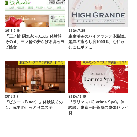
2018.9.16
2026.7.28
『三ノ輪 隠れ家らんぷ』体験談
東京渋谷のハイグランデ体験談。
その４。三ノ輪の安らげる高セラ
驚異の癒やし度1000％。むにゅ
ピ熟女
むにゅボデ…
東京のメンズエステ体験談・口コミ
東京のメンズエステ体験談・口コミ
2018.3.7
2024.12.10
『ビター（Bitter）』体験談その
『ラリマスパ(Larima Spa)』体
１。赤羽のしっとりエステ
験談。東京三軒茶屋の恵体セラピ
発…