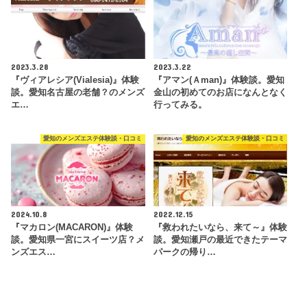
2023.3.28
2023.3.22
『ヴィアレシア(Vialesia)』体験
『アマン(Ａman)』体験談。愛知
談。愛知名古屋の老舗？のメンズ
金山の初めてのお店になんとなく
エ…
行ってみる。
愛知のメンズエステ体験談・口コミ
愛知のメンズエステ体験談・口コミ
2024.10.8
2022.12.15
『マカロン(MACARON)』体験
『救われたいなら、来て～』体験
談。愛知県一宮にスイーツ店？メ
談。愛知瀬戸の最近できたテーマ
ンズエス…
パークの帰り…