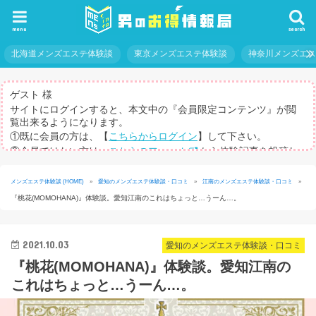
menu
search
北海道メンズエステ体験談
東京メンズエステ体験談
神奈川メンズエ
ゲスト 様
サイトにログインすると、本文中の『会員限定コンテンツ』が閲
覧出来るようになります。
①既に会員の方は、【
こちらからログイン
】して下さい。
②会員ではない方は、
こちらのフォーム
から体験記事を投稿し
てログインパスを取得して下さい。
※体験記事が書けない方や、すべての記事を閲覧したい方のため
メンズエステ体験談 (HOME)
»
愛知のメンズエステ体験談・口コミ
»
江南のメンズエステ体験談・口コミ
»
に、【
有料メルマガ
】もご用意しています。
『桃花(MOMOHANA)』体験談。愛知江南のこれはちょっと…うーん…。
2021.10.03
愛知のメンズエステ体験談・口コミ
『桃花(MOMOHANA)』体験談。愛知江南の
これはちょっと…うーん…。