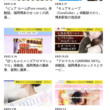
2021.4.13
2018.3.17
『ピュア ルーム(Pure room)』体
『キュアキューブ
験談。福岡博多のせっかくの武
（CureCube）』体験談その１。
器…
博多駅前の泡洗体
博多のメンズエステ体験談・口コミ
博多のメンズエステ体験談・口コミ
2023.5.14
2021.11.25
『ぽっちゃりメンズアロママシュ
『アロマスカイ(AROMA SKY)』
マロ』体験談。福岡博多の最終
体験談。福岡博多のルックスとサ
章、昼間に濃厚…
ービ…
博多のメンズエステ体験談・口コミ
博多のメンズエステ体験談・口コミ
2024.1.12
2024.1.3