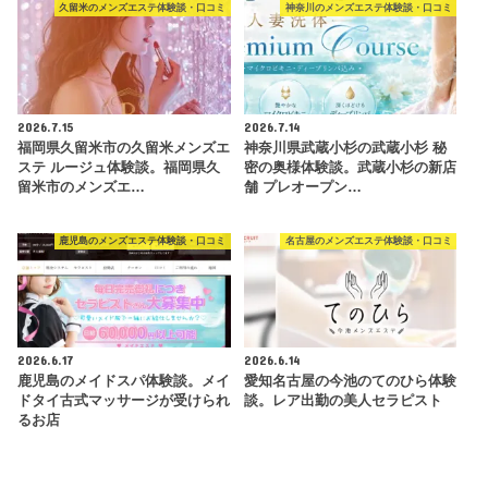
久留米のメンズエステ体験談・口コミ
神奈川のメンズエステ体験談・口コミ
2026.7.15
2026.7.14
福岡県久留米市の久留米メンズエ
神奈川県武蔵小杉の武蔵小杉 秘
ステ ルージュ体験談。福岡県久
密の奥様体験談。武蔵小杉の新店
留米市のメンズエ…
舗 プレオープン…
鹿児島のメンズエステ体験談・口コミ
名古屋のメンズエステ体験談・口コミ
2026.6.17
2026.6.14
鹿児島のメイドスパ体験談。メイ
愛知名古屋の今池のてのひら体験
ドタイ古式マッサージが受けられ
談。レア出勤の美人セラピスト
るお店