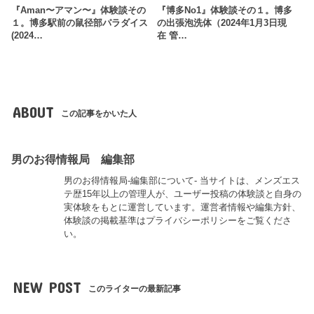
『Aman〜アマン〜』体験談その
『博多No1』体験談その１。博多
１。博多駅前の鼠径部パラダイス
の出張泡洗体（2024年1月3日現
(2024…
在 管…
ABOUT
この記事をかいた人
男のお得情報局 編集部
男のお得情報局-編集部について- 当サイトは、メンズエス
テ歴15年以上の管理人が、ユーザー投稿の体験談と自身の
実体験をもとに運営しています。運営者情報や編集方針、
体験談の掲載基準はプライバシーポリシーをご覧くださ
い。
NEW POST
このライターの最新記事