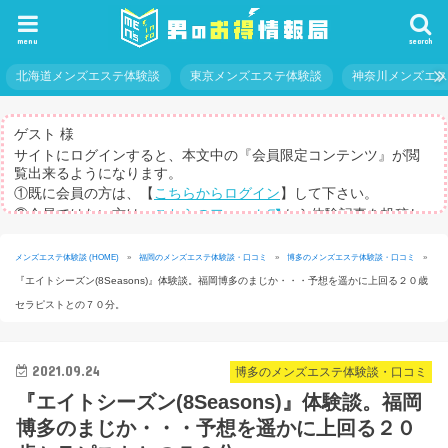
menu
search
北海道メンズエステ体験談
東京メンズエステ体験談
神奈川メンズエ
ゲスト 様
サイトにログインすると、本文中の『会員限定コンテンツ』が閲
覧出来るようになります。
①既に会員の方は、【
こちらからログイン
】して下さい。
②会員ではない方は、
こちらのフォーム
から体験記事を投稿し
てログインパスを取得して下さい。
※体験記事が書けない方や、すべての記事を閲覧したい方のため
メンズエステ体験談 (HOME)
»
福岡のメンズエステ体験談・口コミ
»
博多のメンズエステ体験談・口コミ
»
に、【
有料メルマガ
】もご用意しています。
『エイトシーズン(8Seasons)』体験談。福岡博多のまじか・・・予想を遥かに上回る２０歳
セラピストとの７０分。
2021.09.24
博多のメンズエステ体験談・口コミ
『エイトシーズン(8Seasons)』体験談。福岡
博多のまじか・・・予想を遥かに上回る２０