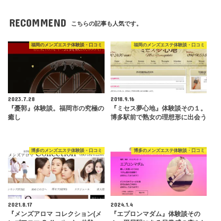
RECOMMEND
こちらの記事も人気です。
福岡のメンズエステ体験談・口コミ
福岡のメンズエステ体験談・口コミ
2023.7.28
2018.9.16
『憂郭』体験談。福岡市の究極の
『ミセス夢心地』体験談その１。
癒し
博多駅前で熟女の理想形に出会う
博多のメンズエステ体験談・口コミ
博多のメンズエステ体験談・口コミ
2021.8.17
2024.1.4
『メンズアロマ コレクション(メ
『エプロンマダム』体験談その