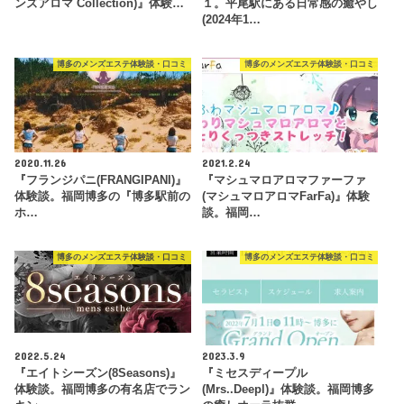
ンズアロマ Collection)』体験…
１。平尾駅にある日常感の癒やし
(2024年1…
博多のメンズエステ体験談・口コミ
博多のメンズエステ体験談・口コミ
2020.11.26
2021.2.24
『フランジパニ(FRANGIPANI)』
『マシュマロアロマファーファ
体験談。福岡博多の『博多駅前の
(マシュマロアロマFarFa)』体験
ホ…
談。福岡…
博多のメンズエステ体験談・口コミ
博多のメンズエステ体験談・口コミ
2022.5.24
2023.3.9
『エイトシーズン(8Seasons)』
『ミセスディープル
体験談。福岡博多の有名店でラン
(Mrs..Deepl)』体験談。福岡博多