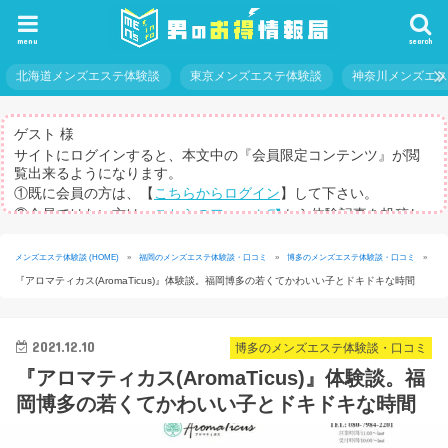
menu
search
北海道メンズエステ体験談
東京メンズエステ体験談
神奈川メンズエ
ゲスト 様
サイトにログインすると、本文中の『会員限定コンテンツ』が閲
覧出来るようになります。
①既に会員の方は、【
こちらからログイン
】して下さい。
②会員ではない方は、
こちらのフォーム
から体験記事を投稿し
てログインパスを取得して下さい。
※体験記事が書けない方や、すべての記事を閲覧したい方のため
メンズエステ体験談 (HOME)
»
福岡のメンズエステ体験談・口コミ
»
博多のメンズエステ体験談・口コミ
»
に、【
有料メルマガ
】もご用意しています。
『アロマティカス(AromaTicus)』体験談。福岡博多の若くてかわいい子とドキドキな時間
2021.12.10
博多のメンズエステ体験談・口コミ
『アロマティカス(AromaTicus)』体験談。福
岡博多の若くてかわいい子とドキドキな時間