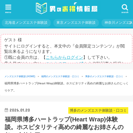
menu
search
北海道メンズエステ体験談
東京メンズエステ体験談
神奈川メンズエ
ゲスト 様
サイトにログインすると、本文中の『会員限定コンテンツ』が閲
覧出来るようになります。
①既に会員の方は、【
こちらからログイン
】して下さい。
②会員ではない方は、
こちらのフォーム
から体験記事を投稿し
てログインパスを取得して下さい。
※体験記事が書けない方や、すべての記事を閲覧したい方のため
メンズエステ体験談 (HOME)
»
福岡のメンズエステ体験談・口コミ
»
博多のメンズエステ体験談・口コミ
»
に、【
有料メルマガ
】もご用意しています。
福岡県博多ハートラップ(Heart Wrap)体験談。ホスピタリティ高めの綺麗なお姉さんのじっく
りケア。
2026.01.20
博多のメンズエステ体験談・口コミ
福岡県博多ハートラップ(Heart Wrap)体験
談。ホスピタリティ高めの綺麗なお姉さんの