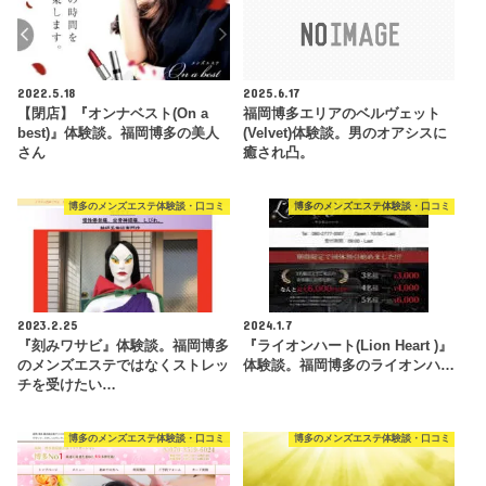
2022.5.18
2025.6.17
【閉店】『オンナベスト(On a
福岡博多エリアのベルヴェット
best)』体験談。福岡博多の美人
(Velvet)体験談。男のオアシスに
さん
癒され凸。
博多のメンズエステ体験談・口コミ
博多のメンズエステ体験談・口コミ
2023.2.25
2024.1.7
『刻みワサビ』体験談。福岡博多
『ライオンハート(Lion Heart )』
のメンズエステではなくストレッ
体験談。福岡博多のライオンハ…
チを受けたい…
博多のメンズエステ体験談・口コミ
博多のメンズエステ体験談・口コミ