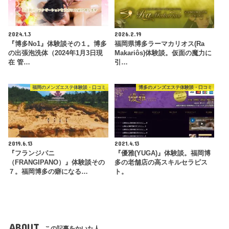
2024.1.3
2026.2.19
『博多No1』体験談その１。博多
福岡県博多ラーマカリオス(Ra
の出張泡洗体（2024年1月3日現
Makariôs)体験談。仮面の魔力に
在 管…
引…
福岡のメンズエステ体験談・口コミ
博多のメンズエステ体験談・口コミ
2019.6.13
2021.4.13
『フランジパニ
『優雅(YUGA)』体験談。福岡博
（FRANGIPANO）』体験談その
多の老舗店の高スキルセラピス
７。福岡博多の癖になる…
ト。
ABOUT
この記事をかいた人