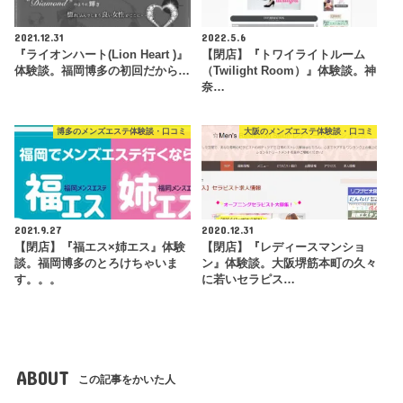
2021.12.31
2022.5.6
『ライオンハート(Lion Heart )』
【閉店】『トワイライトルーム
体験談。福岡博多の初回だから…
（Twilight Room）』体験談。神
奈…
博多のメンズエステ体験談・口コミ
大阪のメンズエステ体験談・口コミ
2021.9.27
2020.12.31
【閉店】『福エス×姉エス』体験
【閉店】『レディースマンショ
談。福岡博多のとろけちゃいま
ン』体験談。大阪堺筋本町の久々
す。。。
に若いセラピス…
ABOUT
この記事をかいた人