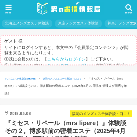
menu
search
北海道メンズエステ体験談
東京メンズエステ体験談
神奈川メンズエ
ゲスト 様
サイトにログインすると、本文中の『会員限定コンテンツ』が閲
覧出来るようになります。
①既に会員の方は、【
こちらからログイン
】して下さい。
②会員ではない方は、
こちらのフォーム
から体験記事を投稿し
てログインパスを取得して下さい。
※体験記事が書けない方や、すべての記事を閲覧したい方のため
『ミセス・リペール（mrs
メンズエステ体験談 (HOME)
»
福岡のメンズエステ体験談・口コミ
»
に、【
有料メルマガ
】もご用意しています。
lipere）』体験談その２。博多駅前の密着エステ（2025年4月20日現在 管理人が閉店を確
認）
2018.03.08
福岡のメンズエステ体験談・口コミ
『ミセス・リペール（mrs lipere）』体験談
その２。博多駅前の密着エステ（2025年4月