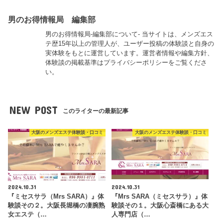
男のお得情報局 編集部
男のお得情報局-編集部について- 当サイトは、メンズエス
テ歴15年以上の管理人が、ユーザー投稿の体験談と自身の
実体験をもとに運営しています。運営者情報や編集方針、
体験談の掲載基準はプライバシーポリシーをご覧くださ
い。
NEW POST
このライターの最新記事
大阪のメンズエステ体験談・口コミ
大阪のメンズエステ体験談・口コミ
2024.10.31
2024.10.31
『ミセスサラ（Mrs SARA）』体
『Mrs SARA（ミセスサラ）』体
験談その２。大阪長堀橋の凄腕熟
験談その１。大阪心斎橋にある大
女エステ（…
人専門店（…