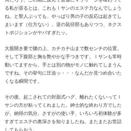
る私が居るとは、これもⅠサンのエステ力なんでしょう
ね。と聖人ぶっても、やっぱり男の子の反応は起きてし
まいます（仕方ない）。逆の鼠径部もありつつ、ネクス
トポジションがヤバすぎたッ。
大股開き要で腰の上、カチカチ山まで数センチの位置。
そして下腹部と胸を艶やかな手つきです。Ⅰサンも常時
動いてますから、手とは別の物がモノに触れてしまうん
ですね。その挙句に圧迫ッ・・・なんだか見つめ合いた
くなる瞬間です。
その後、起こされての対面式ハグ、離れたくないってⅠ
サンの方が粘ってくれました。紳士的な終わり方でした
が、納得の気分。さすがの使い手、いろいろ初体験が多
すぎてエステの奥深さを知りましたね。またまたお世話
してもらおう。