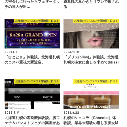
の密会しに行ったらフェザータッ
道札幌の耳かきとリフレで癒され
チの達人が出…
る
北海道のメンズエステ体験談・口コミ
北海道のメンズエステ体験談・口コミ
2021.6.8
2023.12.14
『ひととき』体験談。北海道札幌
『ブリス(bliss)』体験談。北海道
のコスパ重視の駅近店。
札幌の淑女に癒しを求めて(bliss)
北海道のメンズエステ体験談・口コミ
北海道のメンズエステ体験談・口コミ
2025.7.14
2026.6.22
北海道札幌の黒薔薇体験談。脚フ
札幌のショコラ（Chocolat）体
ェチ＆パンストフェチの楽園があ
験談。業界未経験の癒し系美女M