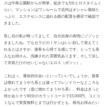
スは中島公園駅からが簡単、徒歩でも5分とロスタイムく
らい。マンションはワンルームで店内はオシャレ風味た
っぷり、エステセンスに溢れる鏡の配置を横目で確認で
きました。
長し目の私が映ってまして、自分自身の表情にゾゾッと
きましたね。でもセラピのⅠサンはいい顔して迎えてく
れるとはさすが、接客を心得てる感じです。とっても美
人なお姉さん、洗練された雰囲気あります。そして決し
て衣装だけのせいじゃないエロス（ボソッ）。
これはっ、運命的出会いといっていいでしょうか。接客
は惚れてまうやろ系とは違ってフレンドリーなところも
よかったです（逆に惚れてまうやろ系）。料金はきっと
何かありそう90分のカラットコースで15,000円、コミコ
ミなんで実質無料とまでは行かずとも、相当お得みたい