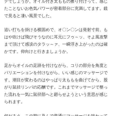
テでしょうか。オイル付き太ももの擦り付けって、感じ
たことないお色気パワーが密着部分に充満してます。鏡
で見ると凄い風景でした。
追い打ちを掛ける横固めで、オ〇ン〇ンは発射寸前。も
はや吹けば飛びそうなのに耳元にフゥ～ッ、そよ風攻撃
まで頂けて感涙のタラッ～ァ、一瞬浮き上がったのは確
かです。仰向けと行きましょうか。
足からオイルの足跡を付けながら、コリの部分を角度と
バリエーションを付けながら、いい感じのマッサージで
す。潮目が変わるのはやっぱり太ももを曲げてから、股
がり鼠径リンパの応酬です。これまでマッサージで整っ
た流れを一気に鼠径部へと廻らせようという意思が感じ
られます。
何だろう、この期に及んで普通にマッサージを味わって