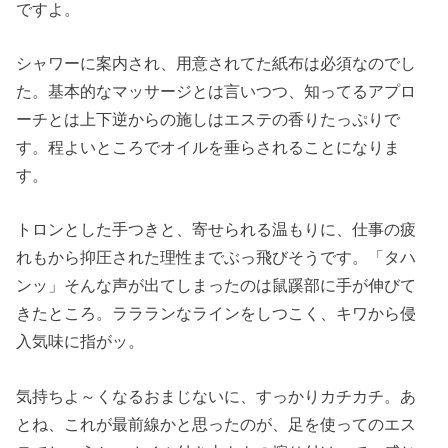
ですよ。
シャワーに案内され、用意されてた紙布は必須なのでし
た。基本的なマッサージとは言いつつ、知ってるアプロ
ーチとは上下逆からの施しはエステの香りたっぷりで
す。程よいところでオイルを垂らされることになりま
す。
トロンとした手つきと、寄せられる温もりに、仕事の疲
れもから抑圧された理性までぶっ飛びそうです。「タハ
ンッ」そんな声が出てしまったのは鼠蹊部に手が伸びて
きたところ。ララランなラインをしつこく、キワから侵
入気味に指がッ。
気持ちよ～くなるおまじないに、すっかりカチカチ。あ
とね、これが最前線かと思ったのが、足を使ってのエス