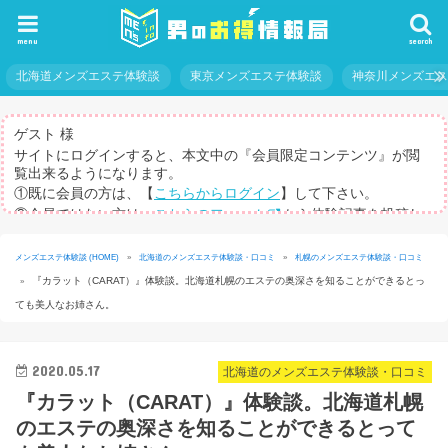
menu
search
北海道メンズエステ体験談
東京メンズエステ体験談
神奈川メンズエ
ゲスト 様
サイトにログインすると、本文中の『会員限定コンテンツ』が閲
覧出来るようになります。
①既に会員の方は、【
こちらからログイン
】して下さい。
②会員ではない方は、
こちらのフォーム
から体験記事を投稿し
てログインパスを取得して下さい。
※体験記事が書けない方や、すべての記事を閲覧したい方のため
メンズエステ体験談 (HOME)
»
北海道のメンズエステ体験談・口コミ
»
札幌のメンズエステ体験談・口コミ
に、【
有料メルマガ
】もご用意しています。
『カラット（CARAT）』体験談。北海道札幌のエステの奥深さを知ることができるとっ
»
ても美人なお姉さん。
2020.05.17
北海道のメンズエステ体験談・口コミ
『カラット（CARAT）』体験談。北海道札幌
のエステの奥深さを知ることができるとって