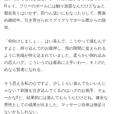
Rォイ。フリーのポールには触り放題なんだけどなぁと、
都合良くはいかず。四つん這いにもなったりして、際責
め継続中。引き寄せられてグリグリでポール際からの脱
却。
「仰向けしましょ」。はい喜んで。こうやって揉むんで
すよと、跨り込んでのお腹押し。指の隙間に捉えられる
ように先端が抑え込まれていました。柔らかい倒れ込み
の恋人ハグ。こういうのは最高に上手いわー。キミのた
めなら賢者になれる。
そう思える私の心ですよ。少しくらい遊んでもいいんじ
ゃない？刺激を注ぎ込んでくるのはハグのお相手。そぉ
ーかな⁉と、結果的には遊んでもらうんだけどね。健全な
男性としての成果が出ました。マッサージ自体は物足り
ないかもしれない。