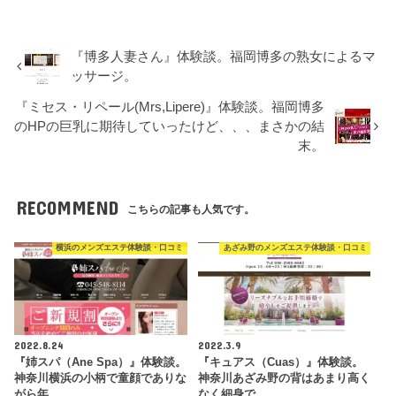
『博多人妻さん』体験談。福岡博多の熟女によるマ
ッサージ。
『ミセス・リペール(Mrs,Lipere)』体験談。福岡博多
のHPの巨乳に期待していったけど、、、まさかの結
末。
RECOMMEND
こちらの記事も人気です。
横浜のメンズエステ体験談・口コミ
あざみ野のメンズエステ体験談・口コミ
2022.8.24
2022.3.9
『姉スパ（Ane Spa）』体験談。
『キュアス（Cuas）』体験談。
神奈川横浜の小柄で童顔でありな
神奈川あざみ野の背はあまり高く
がら年…
なく細身で…