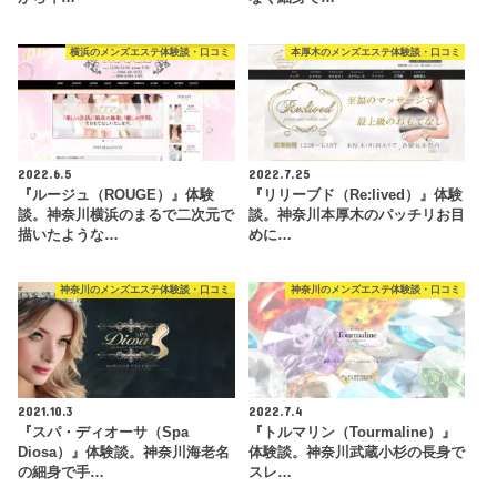
横浜のメンズエステ体験談・口コミ
本厚木のメンズエステ体験談・口コミ
2022.6.5
2022.7.25
『ルージュ（ROUGE）』体験
『リリーブド（Re:lived）』体験
談。神奈川横浜のまるで二次元で
談。神奈川本厚木のパッチリお目
描いたような…
めに…
神奈川のメンズエステ体験談・口コミ
神奈川のメンズエステ体験談・口コミ
2021.10.3
2022.7.4
『スパ・ディオーサ（Spa
『トルマリン（Tourmaline）』
Diosa）』体験談。神奈川海老名
体験談。神奈川武蔵小杉の長身で
の細身で手…
スレ…