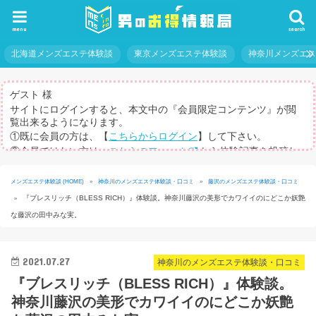
menu
search
北海道メンズエステ体験談
東京メンズエステ体験談
神奈川メンズエ
ゲスト 様
サイトにログインすると、本文中の『会員限定コンテンツ』が閲
覧出来るようになります。
①既に会員の方は、【
こちらからログイン
】して下さい。
②会員ではない方は、
こちらのフォーム
から体験記事を投稿し
てログインパスを取得して下さい。
※体験記事が書けない方や、すべての記事を閲覧したい方のため
メンズエステ体験談 (HOME)
»
神奈川のメンズエステ体験談・口コミ
»
藤沢のメンズエステ体験談・口コミ
に、【
有料メルマガ
】もご用意しています。
『ブレスリッチ（BLESS RICH）』体験談。神奈川藤沢の美形でカワイイのにどこか妖艶
»
な藤沢の田中みな実。
2021.07.27
神奈川のメンズエステ体験談・口コミ
『ブレスリッチ（BLESS RICH）』体験談。
神奈川藤沢の美形でカワイイのにどこか妖艶