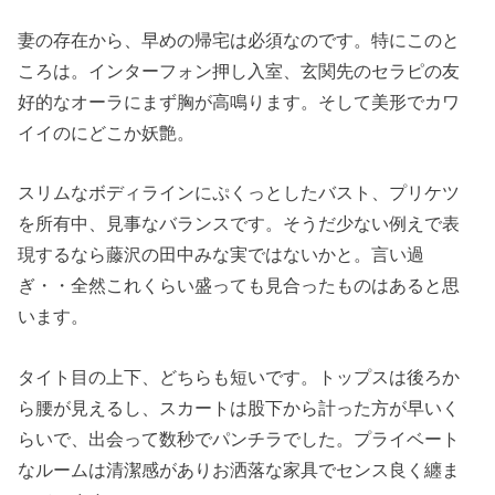
妻の存在から、早めの帰宅は必須なのです。特にこのと
ころは。インターフォン押し入室、玄関先のセラピの友
好的なオーラにまず胸が高鳴ります。そして美形でカワ
イイのにどこか妖艶。
スリムなボディラインにぷくっとしたバスト、プリケツ
を所有中、見事なバランスです。そうだ少ない例えで表
現するなら藤沢の田中みな実ではないかと。言い過
ぎ・・全然これくらい盛っても見合ったものはあると思
います。
タイト目の上下、どちらも短いです。トップスは後ろか
ら腰が見えるし、スカートは股下から計った方が早いく
らいで、出会って数秒でパンチラでした。プライベート
なルームは清潔感がありお洒落な家具でセンス良く纏ま