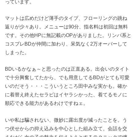
っています。
マットは広めだけど薄手のタイプ、フローリングの跳ね
返りが少々あり。メニューは90分、指名料は初回は無料
です。その他HPに無記載のOPがありました。リンパ系と
コスプレBDが仲間に加わり、呆気なく2万オーバーして
しまった。
BDいるかなぁ～と思ったのは正直ある。出会いのタイト
で十分興奮してたから、でも用意してるBDがとても可愛
いのだそう・・・こういうところ田中みな実かも。確か
に着替え終えたセラピはイヤラシかった、着てるモノに
順応できる能力があるわけですねェ。
いや私は騙されない、微妙に露出度が減ったことを。う
つ伏せからの抑え込みを中心とした組み立て。会話を交
えながら女の子の魅力を伝えようとするテクニックで纏