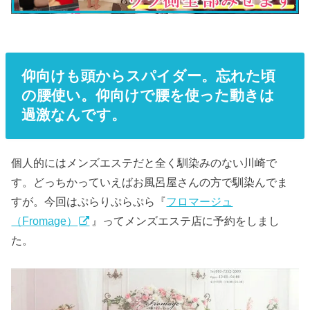
仰向けも頭からスパイダー。忘れた頃
の腰使い。仰向けで腰を使った動きは
過激なんです。
個人的にはメンズエステだと全く馴染みのない川崎で
す。どっちかっていえばお風呂屋さんの方で馴染んでま
すが。今回はぷらりぷらぷら『
フロマージュ
（Fromage）
』ってメンズエステ店に予約をしまし
た。