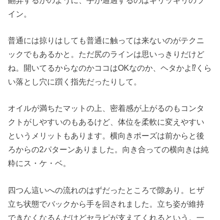
イン。
普通には掠りはしても普通に触っては来ないのがテクニ
ックでもあるかと。ただ尻のラインは思いっきりだけど
ね。開いてるからなのかココはOKなのか、ヘタかよ⁉くら
い落とし穴に躓く指先だったりして。
オイルが満ちたマットの上、密着感が上がるのもコンタ
クトがしやすいのもあるけど、体位を柔軟に変えやすい
というメリットもあります。横向きポーズは前からと後
ろからの2パターンありました。向き合っての横向きは純
粋にス・ケ・ベ。
四つん這いへの流れのはずだったところで隙あり。ヒザ
立ち状態でバックから手を回されました。立ち姿が維持
できなくなるんだけどセラピが支えてくれるという。一