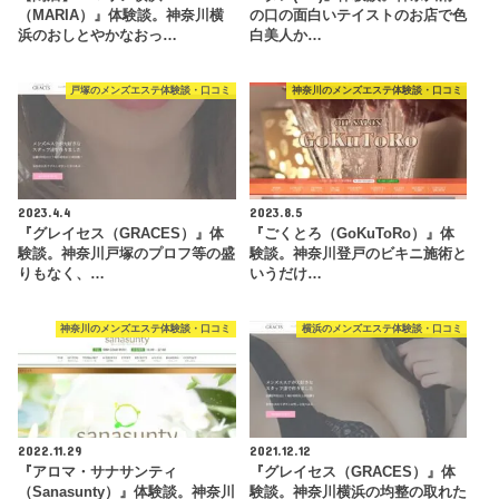
（MARIA）』体験談。神奈川横
の口の面白いテイストのお店で色
浜のおしとやかなおっ…
白美人か…
戸塚のメンズエステ体験談・口コミ
神奈川のメンズエステ体験談・口コミ
2023.4.4
2023.8.5
『グレイセス（GRACES）』体
『ごくとろ（GoKuToRo）』体
験談。神奈川戸塚のプロフ等の盛
験談。神奈川登戸のビキニ施術と
りもなく、…
いうだけ…
神奈川のメンズエステ体験談・口コミ
横浜のメンズエステ体験談・口コミ
2022.11.29
2021.12.12
『アロマ・サナサンティ
『グレイセス（GRACES）』体
（Sanasunty）』体験談。神奈川
験談。神奈川横浜の均整の取れた