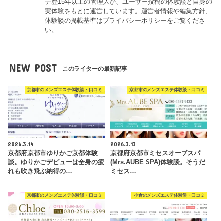
テ歴15年以上の管理人が、ユーザー投稿の体験談と自身の
実体験をもとに運営しています。運営者情報や編集方針、
体験談の掲載基準はプライバシーポリシーをご覧くださ
い。
NEW POST
このライターの最新記事
京都市のメンズエステ体験談・口コミ
京都市のメンズエステ体験談・口コミ
2026.3.14
2026.3.13
京都府京都市ゆりかご京都体験
京都府京都市ミセスオーブスパ
談。ゆりかごデビューは全身の疲
(Mrs.AUBE SPA)体験談。そうだ
れも吹き飛ぶ納得の…
ミセス…
京都市のメンズエステ体験談・口コミ
小倉のメンズエステ体験談・口コミ