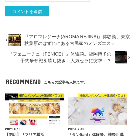
『アロマレジーナ(AROMA REJINA)』体験談。東京
秋葉原のはずれにある古民家のメンズエステ
『フェニーチェ（FENICE）』体験談。福岡博多の
予約争奪戦を勝ち抜き、人気セラに突撃…？
RECOMMEND
こちらの記事も人気です。
横浜のメンズエステ体験談・口コミ
神奈川のメンズエステ体験談・口コミ
2021.4.30
2023.4.30
【閉店】『マリア横浜
『タン(tan)』体験談。神奈川溝