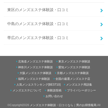
東区のメンズエステ体験談・口コミ
中島のメンズエステ体験談・口コミ
帯広のメンズエステ体験談・口コミ
南二条西5丁目のメンズエステ体験談・口コミ
北海道メンズエステ体験談
東京メンズエステ体験談
東のメンズエステ体験談・口コミ
神奈川メンズエステ体験談
愛知メンズエステ体験談
大阪メンズエステ体験談
京都メンズエステ体験談
すすきののメンズエステ体験談・口コミ
福岡メンズエステ体験談
全国の厳選メンズエステ店
青森のメンズエステ体験談・口コミ
人気メンエスランキング[BEST10]
メンズエステ用語集
メンズエステについて
体験談投稿
プライバシーポリシー
円山のメンズエステ体験談・口コミ
五所川原のメンズエステ体験談・口コミ
お問い合わせ
©Copyright2026
メンズエステ体験談・口コミなら｜男のお得情報局
.All
札幌のメンズエステ体験談・口コミ