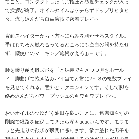
てこと。コンタクトしたまま指圧と感度チェックが入っ
て挨拶が終了。オイルタイムはケチらずドップリヒタヒ
タ。流し込んだら自由演技で密着プレイへ。
背面スパイダーから下方へにらみを利かせるスタイル。
手はもちろん触れ合ってるところにも空白の間を持たせ
ず、腰使いのマーキング施術がえろぉ～です。
腰を乗り越え股ズボを手と足裏でキメつつ脚をホール
ド、脚曲げで抱き込みパイ当てと常に2～３の複数プレイ
を見せてくれる。意外とテクニシャンです。そして脚を
絡め込んだらパワープッシュのキワキワプレイへ。
おいオイルのつゆだく油田を良いことに、遠慮知らずの
剛腕で経路を確保してきたら深々ぁぁいんです。モワモ
ワと先走りの欲求が股間に漲ります。欲に塗れた男子を
翻弄するかのように、手が通過するのはギリッギリのラ