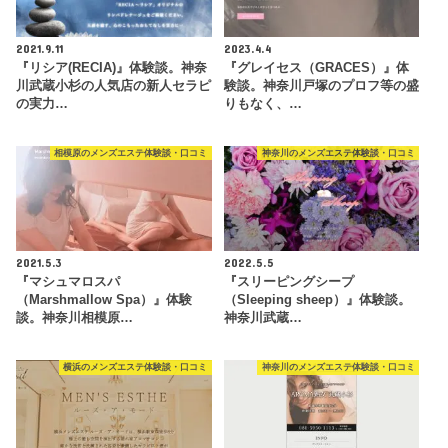
2021.9.11
2023.4.4
『リシア(RECIA)』体験談。神奈
『グレイセス（GRACES）』体
川武蔵小杉の人気店の新人セラピ
験談。神奈川戸塚のプロフ等の盛
の実力…
りもなく、…
相模原のメンズエステ体験談・口コミ
神奈川のメンズエステ体験談・口コミ
2021.5.3
2022.5.5
『マシュマロスパ
『スリーピングシープ
（Marshmallow Spa）』体験
（Sleeping sheep）』体験談。
談。神奈川相模原…
神奈川武蔵…
横浜のメンズエステ体験談・口コミ
神奈川のメンズエステ体験談・口コミ