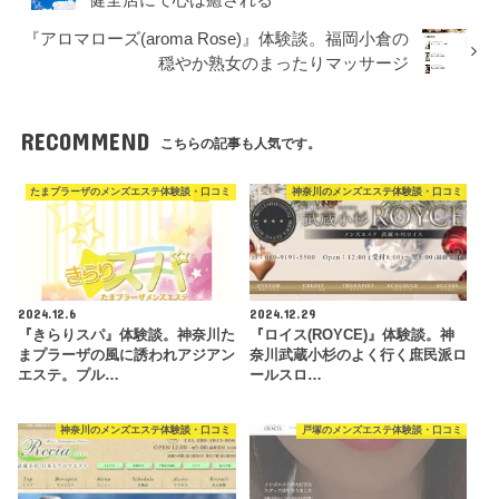
健全店にて心は癒される
『アロマローズ(aroma Rose)』体験談。福岡小倉の
穏やか熟女のまったりマッサージ
RECOMMEND
こちらの記事も人気です。
たまプラーザのメンズエステ体験談・口コミ
神奈川のメンズエステ体験談・口コミ
2024.12.6
2024.12.29
『きらりスパ』体験談。神奈川た
『ロイス(ROYCE)』体験談。神
まプラーザの風に誘われアジアン
奈川武蔵小杉のよく行く庶民派ロ
エステ。プル…
ールスロ…
神奈川のメンズエステ体験談・口コミ
戸塚のメンズエステ体験談・口コミ