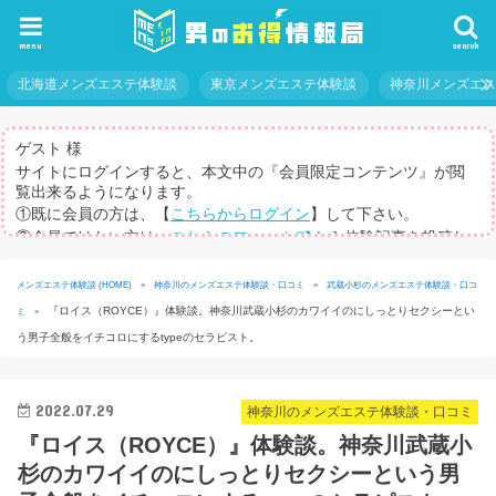
menu
search
北海道メンズエステ体験談
東京メンズエステ体験談
神奈川メンズエ
ゲスト 様
サイトにログインすると、本文中の『会員限定コンテンツ』が閲
覧出来るようになります。
①既に会員の方は、【
こちらからログイン
】して下さい。
②会員ではない方は、
こちらのフォーム
から体験記事を投稿し
てログインパスを取得して下さい。
※体験記事が書けない方や、すべての記事を閲覧したい方のため
メンズエステ体験談 (HOME)
»
神奈川のメンズエステ体験談・口コミ
»
武蔵小杉のメンズエステ体験談・口コ
に、【
有料メルマガ
】もご用意しています。
『ロイス（ROYCE）』体験談。神奈川武蔵小杉のカワイイのにしっとりセクシーとい
ミ
»
う男子全般をイチコロにするtypeのセラピスト。
2022.07.29
神奈川のメンズエステ体験談・口コミ
『ロイス（ROYCE）』体験談。神奈川武蔵小
杉のカワイイのにしっとりセクシーという男