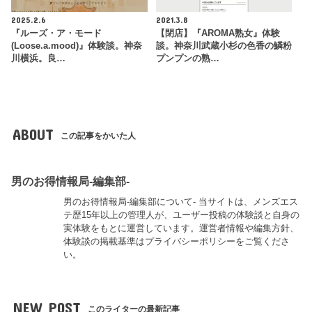
2025.2.6
2021.3.8
『ルーズ・ア・モード
【閉店】『AROMA熟女』体験
(Loose.a.mood)』体験談。神奈
談。神奈川武蔵小杉の色香の鱗粉
川横浜。良…
プンプンの熟…
ABOUT
この記事をかいた人
男のお得情報局-編集部-
男のお得情報局-編集部について- 当サイトは、メンズエス
テ歴15年以上の管理人が、ユーザー投稿の体験談と自身の
実体験をもとに運営しています。運営者情報や編集方針、
体験談の掲載基準はプライバシーポリシーをご覧くださ
い。
NEW POST
このライターの最新記事