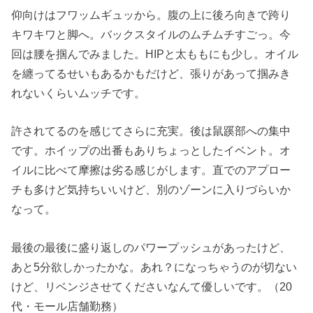
仰向けはフワッムギュッから。腹の上に後ろ向きで跨り
キワキワと脚へ。バックスタイルのムチムチすごっ。今
回は腰を掴んでみました。HIPと太ももにも少し。オイル
を纏ってるせいもあるかもだけど、張りがあって掴みき
れないくらいムッチです。
許されてるのを感じてさらに充実。後は鼠蹊部への集中
です。ホイップの出番もありちょっとしたイベント。オ
イルに比べて摩擦は劣る感じがします。直でのアプロー
チも多けど気持ちいいけど、別のゾーンに入りづらいか
なって。
最後の最後に盛り返しのパワープッシュがあったけど、
あと5分欲しかったかな。あれ？になっちゃうのが切ない
けど、リベンジさせてくださいなんて優しいです。（20
代・モール店舗勤務）