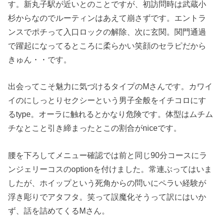
す。新丸子駅が近いとのことですが、初訪問時は武蔵小
杉からなのでルーティンはあえて崩さずです。エントラ
ンスでポチって入口ロックの解除、次に玄関。関門通過
で躍起になってるところに柔らかい笑顔のセラピだから
きゅん・・です。
出会ってこそ魅力に気づけるタイプのMさんです。カワイ
イのにしっとりセクシーという男子全般をイチコロにす
るtype。オーラに触れるとかなり危険です。体型はムチム
チなとこと引き締まったとこの割合がniceです。
腰を下ろしてメニュー確認では前と同じ90分コースにラ
ンジェリーコスのoptionを付けました。常連ぶってはいま
したが、ホイップという死角からの問いにペラい経験が
浮き彫りでアタフタ。笑って誤魔化そうって訳にはいか
ず、話を詰めてくるMさん。