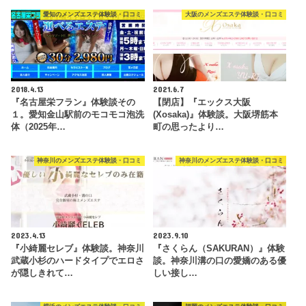
愛知のメンズエステ体験談・口コミ
大阪のメンズエステ体験談・口コミ
2018.4.13
2021.6.7
『名古屋栄フラン』体験談その
【閉店】『エックス大阪
１。愛知金山駅前のモコモコ泡洗
(Xosaka)』体験談。大阪堺筋本
体（2025年…
町の思ったより…
神奈川のメンズエステ体験談・口コミ
神奈川のメンズエステ体験談・口コミ
2023.4.13
2023.9.10
『小綺麗セレブ』体験談。神奈川
『さくらん（SAKURAN）』体験
武蔵小杉のハードタイプでエロさ
談。神奈川溝の口の愛嬌のある優
が隠しきれて…
しい接し…