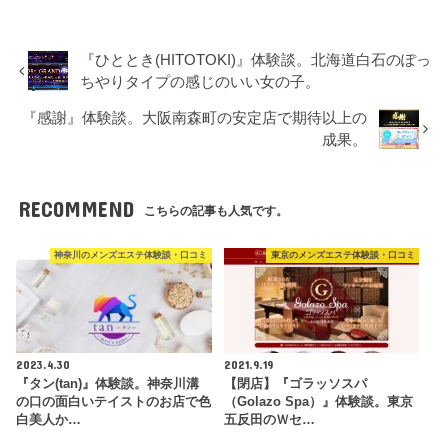
『ひととき(HITOTOKI)』体験談。北海道白石のぽっ
ちやりタイプの感じのいい女の子。
『感謝』体験談。大阪南森町の安定店で期待以上の
成果。
RECOMMEND
こちらの記事も人気です。
神奈川のメンズエステ体験談・口コミ
東京のメンズエステ体験談・口コミ
2023.4.30
2021.9.19
『タン(tan)』体験談。神奈川溝
【閉店】『ゴラッソスパ
の口の面白いテイストのお店で色
（Golazo Spa）』体験談。東京
白美人か…
五反田のＷセ…