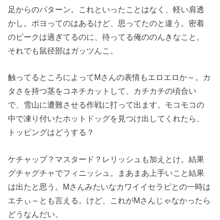
足からのパターン。これといったことはなく、軽い肩透
かし。ポヨってのはあるけど、思ってたのと違う。密着
のピークは過ぎてるのに、待ってる俺ののんきなこと。
それでも鼠径部はガッツんこ。
触ってるところによってMさんの表情もエロエロか～。カ
タさを持つ茎をコネチカットして、カチカチの頃合い
で、雪山に遭難させる作戦に打って出ます。モコモコの
中で凍り付いたホットドッグを見つけ出してくれたら、
トッピングはどうする？
ケチャップ？マスタード？レリッシュも加えとけ。結果
グチャグチャでフィニッシュ。まあまあ上手いこと結果
は出たと思う。Mさんみたいなカワイイセラピとの一時は
エチぃ～とも言える。けど、これがMさんじゃなかったら
どうなんだい。