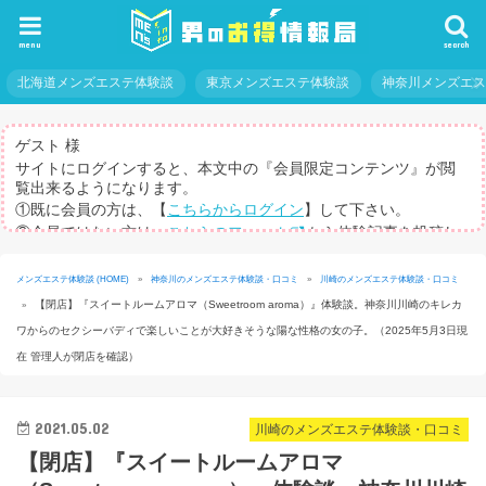
menu
search
北海道メンズエステ体験談
東京メンズエステ体験談
神奈川メンズエ
ゲスト 様
サイトにログインすると、本文中の『会員限定コンテンツ』が閲
覧出来るようになります。
①既に会員の方は、【
こちらからログイン
】して下さい。
②会員ではない方は、
こちらのフォーム
から体験記事を投稿し
てログインパスを取得して下さい。
※体験記事が書けない方や、すべての記事を閲覧したい方のため
メンズエステ体験談 (HOME)
»
神奈川のメンズエステ体験談・口コミ
»
川崎のメンズエステ体験談・口コミ
に、【
有料メルマガ
】もご用意しています。
【閉店】『スイートルームアロマ（Sweetroom aroma）』体験談。神奈川川崎のキレカ
»
ワからのセクシーバディで楽しいことが大好きそうな陽な性格の女の子。（2025年5月3日現
在 管理人が閉店を確認）
2021.05.02
川崎のメンズエステ体験談・口コミ
【閉店】『スイートルームアロマ