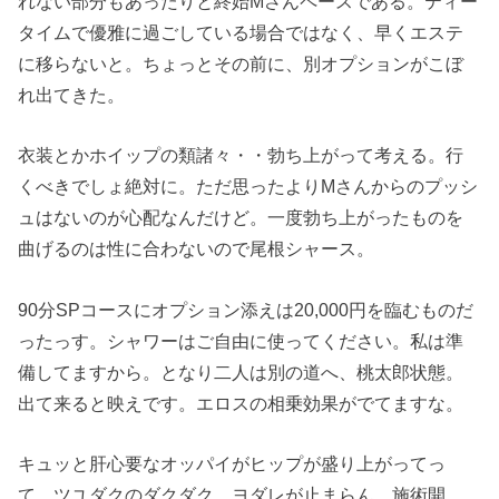
れない部分もあったりと終始Mさんペースである。ティー
タイムで優雅に過ごしている場合ではなく、早くエステ
に移らないと。ちょっとその前に、別オプションがこぼ
れ出てきた。
衣装とかホイップの類諸々・・勃ち上がって考える。行
くべきでしょ絶対に。ただ思ったよりMさんからのプッシ
ュはないのが心配なんだけど。一度勃ち上がったものを
曲げるのは性に合わないので尾根シャース。
90分SPコースにオプション添えは20,000円を臨むものだ
ったっす。シャワーはご自由に使ってください。私は準
備してますから。となり二人は別の道へ、桃太郎状態。
出て来ると映えです。エロスの相乗効果がでてますな。
キュッと肝心要なオッパイがヒップが盛り上がってっ
て。ツユダクのダクダク、ヨダレが止まらん。施術開