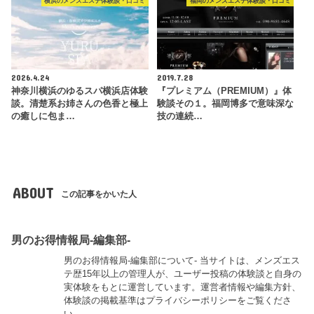
横浜のメンズエステ体験談・口コミ
福岡のメンズエステ体験談・口コミ
2026.4.24
2019.7.28
神奈川横浜のゆるスパ横浜店体験
『プレミアム（PREMIUM）』体
談。清楚系お姉さんの色香と極上
験談その１。福岡博多で意味深な
の癒しに包ま…
技の連続…
ABOUT
この記事をかいた人
男のお得情報局-編集部-
男のお得情報局-編集部について- 当サイトは、メンズエス
テ歴15年以上の管理人が、ユーザー投稿の体験談と自身の
実体験をもとに運営しています。運営者情報や編集方針、
体験談の掲載基準はプライバシーポリシーをご覧くださ
い。