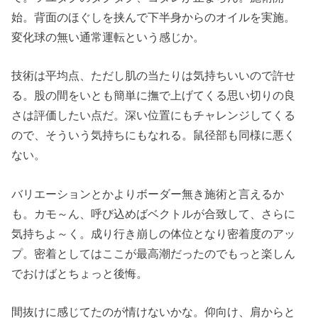
始。背面のほぐしを挟んで下半身からのオイルを実施。
変化球の無い通常運転という感じか。
技術は平均点、ただし肌の当たりは気持ちいいので許せ
る。股の間をいとも簡単に撫で上げてくる思い切りの良
さは評価したい点だ。深い位置にもチャレンジしてくる
ので、そういう気持ちにもなれる。鼠径部も同様に悪く
ない。
バリエーションとかよりボーダー無き施術と言えるか
も。カモ～ん、呼び込めばベクトルが合致して、さらに
気持ちよ～く。成り行き崩しの体位となり密着度のアッ
プ。密着としてはここが最高潮だったのでもっと楽しん
でおけばとちょっと後悔。
間抜けに感じてたのが情けないかな。仰向け、肩からと