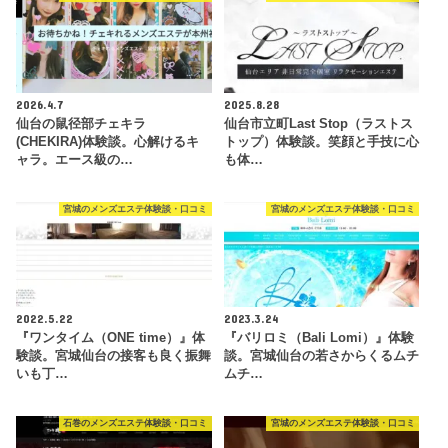
2026.4.7
2025.8.28
仙台の鼠径部チェキラ
仙台市立町Last Stop（ラストス
(CHEKIRA)体験談。心解けるキ
トップ）体験談。笑顔と手技に心
ャラ。エース級の…
も体…
宮城のメンズエステ体験談・口コミ
宮城のメンズエステ体験談・口コミ
2022.5.22
2023.3.24
『ワンタイム（ONE time）』体
『バリロミ（Bali Lomi）』体験
験談。宮城仙台の接客も良く振舞
談。宮城仙台の若さからくるムチ
いも丁…
ムチ…
石巻のメンズエステ体験談・口コミ
宮城のメンズエステ体験談・口コミ