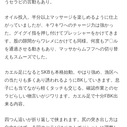
うセラピの言動もあり。
オイル投入。半分以上マッサージを楽しめるように仕上
がっていましたが、キワキワへのチャージ力は強かっ
た。グイグイ指を押し付けてプレッシャーをかけてきま
す。股の隙間からワレメにかけても同様。何度もア〇ル
を通過させる動きもあり、マッサからムフフヘの切り替
えもスムーズでした。
カエル足になるとSKBも本格始動。やはり強め、漁区へ
の当たりも多くあり誘われるようにBKしていきます。息
子にも当てながら軽くタッチも交じる。確認作業とのセ
ラピらしい物言いがジワリます。カエル足で十分FBK出
来る内容。
四つん這いが折り返しで挟まれます。尻の突き出し方は