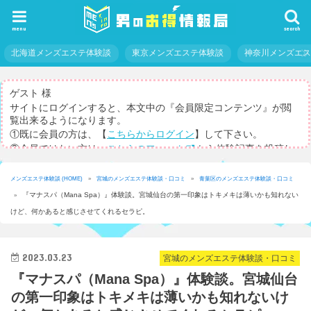
menu
search
北海道メンズエステ体験談
東京メンズエステ体験談
神奈川メンズエ
ゲスト 様
サイトにログインすると、本文中の『会員限定コンテンツ』が閲
覧出来るようになります。
①既に会員の方は、【
こちらからログイン
】して下さい。
②会員ではない方は、
こちらのフォーム
から体験記事を投稿し
てログインパスを取得して下さい。
※体験記事が書けない方や、すべての記事を閲覧したい方のため
メンズエステ体験談 (HOME)
»
宮城のメンズエステ体験談・口コミ
»
青葉区のメンズエステ体験談・口コミ
に、【
有料メルマガ
】もご用意しています。
『マナスパ（Mana Spa）』体験談。宮城仙台の第一印象はトキメキは薄いかも知れない
»
けど、何かあると感じさせてくれるセラピ。
2023.03.23
宮城のメンズエステ体験談・口コミ
『マナスパ（Mana Spa）』体験談。宮城仙台
の第一印象はトキメキは薄いかも知れないけ