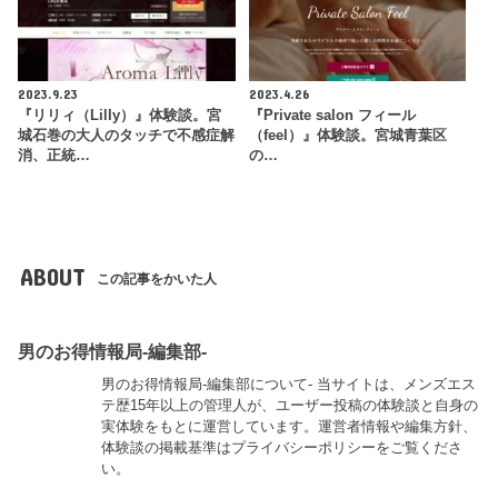
2023.9.23
2023.4.26
『リリィ（Lilly）』体験談。宮
『Private salon フィール
城石巻の大人のタッチで不感症解
（feel）』体験談。宮城青葉区
消、正統…
の…
ABOUT
この記事をかいた人
男のお得情報局-編集部-
男のお得情報局-編集部について- 当サイトは、メンズエス
テ歴15年以上の管理人が、ユーザー投稿の体験談と自身の
実体験をもとに運営しています。運営者情報や編集方針、
体験談の掲載基準はプライバシーポリシーをご覧くださ
い。