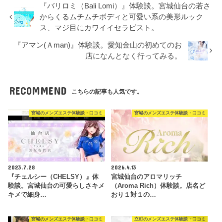
『バリロミ（Bali Lomi）』体験談。宮城仙台の若さ
からくるムチムチボディと可愛い系の美形ルック
ス、マジ目にカワイイセラピスト。
『アマン(Ａman)』体験談。愛知金山の初めてのお
店になんとなく行ってみる。
RECOMMEND
こちらの記事も人気です。
宮城のメンズエステ体験談・口コミ
宮城のメンズエステ体験談・口コミ
2023.7.28
2026.4.13
『チェルシー（CHELSY）』体
宮城仙台のアロマリッチ
験談。宮城仙台の可愛らしさキメ
（Aroma Rich）体験談。店名ど
キメで細身…
おり１対１の…
宮城のメンズエステ体験談・口コミ
立町のメンズエステ体験談・口コミ