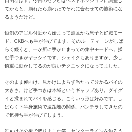
自由なはず。今回のセラピはベストポジションに調整し
てからと。崩れたら崩れたでそれに合わせての施術にな
るようだけど。
恒例のア〇ル付近から始まって漁区から息子と好戦モー
ド。CKBへも手が伸びてます。そのルーティーンがしば
らく続くと、一か所に手が止まっての集中モードへ。揉
む手つきがヤラシイです。シェイクもありますが、少し
慎重に動かしてるのが良いテクニックになってました。
そのまま仰向け。見かけによらず当たって分かるパイの
大きさ。けど手つきは本域というギャップあり。グイグ
イと揉まれてパイを感じる。こういう形は好みです。し
ばらく下半身施術で遠距離の関係。パンチラしてきたの
で気持ち手が伸びてしまう。
許可はその後で取りました笑。センターラインを触ろう