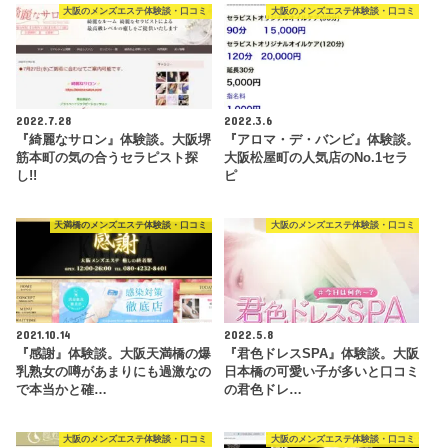
大阪のメンズエステ体験談・口コミ
大阪のメンズエステ体験談・口コミ
2022.7.28
2022.3.6
『綺麗なサロン』体験談。大阪堺
『アロマ・デ・バンビ』体験談。
筋本町の気の合うセラピスト探
大阪松屋町の人気店のNo.1セラ
し!!
ピ
天満橋のメンズエステ体験談・口コミ
大阪のメンズエステ体験談・口コミ
2021.10.14
2022.5.8
『感謝』体験談。大阪天満橋の爆
『君色ドレスSPA』体験談。大阪
乳熟女の噂があまりにも過激なの
日本橋の可愛い子が多いと口コミ
で本当かと確…
の君色ドレ…
大阪のメンズエステ体験談・口コミ
大阪のメンズエステ体験談・口コミ