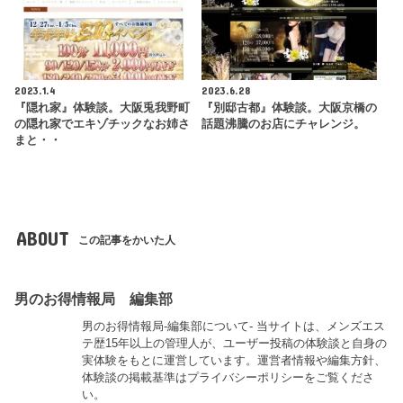
2023.1.4
2023.6.28
『隠れ家』体験談。大阪兎我野町
『別邸古都』体験談。大阪京橋の
の隠れ家でエキゾチックなお姉さ
話題沸騰のお店にチャレンジ。
まと・・
ABOUT
この記事をかいた人
男のお得情報局 編集部
男のお得情報局-編集部について- 当サイトは、メンズエス
テ歴15年以上の管理人が、ユーザー投稿の体験談と自身の
実体験をもとに運営しています。運営者情報や編集方針、
体験談の掲載基準はプライバシーポリシーをご覧くださ
い。