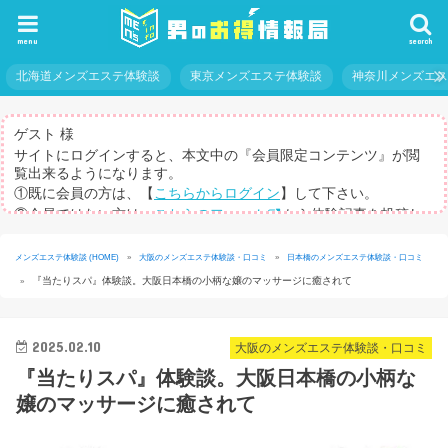
menu
search
北海道メンズエステ体験談
東京メンズエステ体験談
神奈川メンズエ
ゲスト 様
サイトにログインすると、本文中の『会員限定コンテンツ』が閲
覧出来るようになります。
①既に会員の方は、【
こちらからログイン
】して下さい。
②会員ではない方は、
こちらのフォーム
から体験記事を投稿し
てログインパスを取得して下さい。
※体験記事が書けない方や、すべての記事を閲覧したい方のため
メンズエステ体験談 (HOME)
»
大阪のメンズエステ体験談・口コミ
»
日本橋のメンズエステ体験談・口コミ
に、【
有料メルマガ
】もご用意しています。
『当たりスパ』体験談。大阪日本橋の小柄な嬢のマッサージに癒されて
»
2025.02.10
大阪のメンズエステ体験談・口コミ
『当たりスパ』体験談。大阪日本橋の小柄な
嬢のマッサージに癒されて