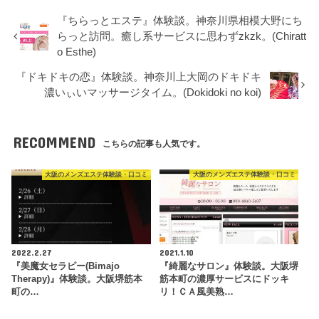
『ちらっとエステ』体験談。神奈川県相模大野にち
らっと訪問。癒し系サービスに思わずzkzk。(Chiratt
o Esthe)
『ドキドキの恋』体験談。神奈川上大岡のドキドキ
濃いぃいマッサージタイム。(Dokidoki no koi)
RECOMMEND
こちらの記事も人気です。
大阪のメンズエステ体験談・口コミ
大阪のメンズエステ体験談・口コミ
2022.2.27
2021.1.10
『美魔女セラピー(Bimajo
『綺麗なサロン』体験談。大阪堺
Therapy)』体験談。大阪堺筋本
筋本町の濃厚サービスにドッキ
町の…
リ！ＣＡ風美熟…