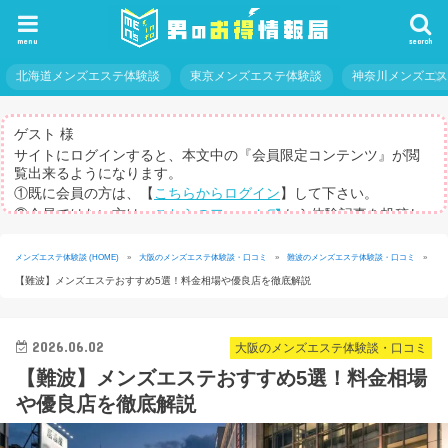
menu
search
北海道メンズエステ体験談
東京メンズエステ体験談
神奈川メンズエ
ゲスト 様
サイトにログインすると、本文中の『会員限定コンテンツ』が閲
覧出来るようになります。
①既に会員の方は、【
こちらからログイン
】して下さい。
②会員ではない方は、
こちらのフォーム
から体験記事を投稿し
てログインパスを取得して下さい。
※体験記事が書けない方や、すべての記事を閲覧したい方のため
メンズエステ体験談 (HOME)
»
大阪のメンズエステ体験談・口コミ
»
難波のメンズエステ体験談・口コミ
»
に、【
有料メルマガ
】もご用意しています。
【難波】メンズエステおすすめ5選！料金相場や優良店を徹底解説
2026.06.02
大阪のメンズエステ体験談・口コミ
【難波】メンズエステおすすめ5選！料金相場
や優良店を徹底解説