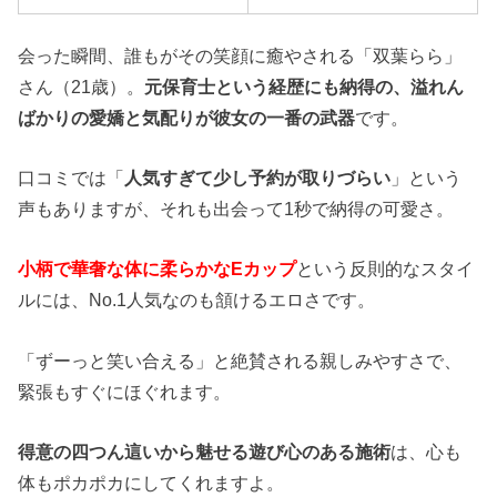
会った瞬間、誰もがその笑顔に癒やされる「双葉らら」
さん（21歳）。
元保育士という経歴にも納得の、溢れん
ばかりの愛嬌と気配りが彼女の一番の武器
です。
口コミでは「
人気すぎて少し予約が取りづらい
」という
声もありますが、それも出会って1秒で納得の可愛さ。
小柄で華奢な体に柔らかなEカップ
という反則的なスタイ
ルには、No.1人気なのも頷けるエロさです。
「ずーっと笑い合える」と絶賛される親しみやすさで、
緊張もすぐにほぐれます。
得意の四つん這いから魅せる遊び心のある施術
は、心も
体もポカポカにしてくれますよ。