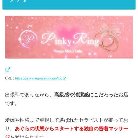
URL：
https://pinkyring-osaka.com/top
出張型でありながら、
高級感や清潔感にこだわったお店
です。
愛嬌や性格まで重視して選ばれたセラピストが揃ってお
り、
あぐらの状態からスタートする独自の密着マッサー
ジ
を受けられます。