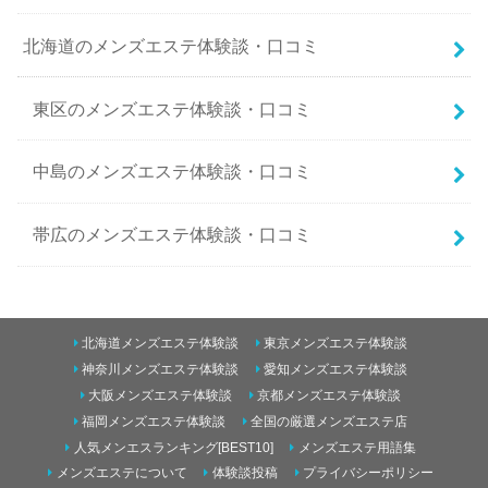
北海道のメンズエステ体験談・口コミ
東区のメンズエステ体験談・口コミ
中島のメンズエステ体験談・口コミ
帯広のメンズエステ体験談・口コミ
南二条西5丁目のメンズエステ体験談・口コミ
北海道メンズエステ体験談
東京メンズエステ体験談
東のメンズエステ体験談・口コミ
神奈川メンズエステ体験談
愛知メンズエステ体験談
大阪メンズエステ体験談
京都メンズエステ体験談
すすきののメンズエステ体験談・口コミ
福岡メンズエステ体験談
全国の厳選メンズエステ店
青森のメンズエステ体験談・口コミ
人気メンエスランキング[BEST10]
メンズエステ用語集
メンズエステについて
体験談投稿
プライバシーポリシー
円山のメンズエステ体験談・口コミ