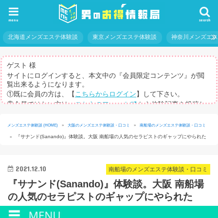
menu
search
北海道メンズエステ体験談
東京メンズエステ体験談
神奈川メンズエ
ゲスト 様
サイトにログインすると、本文中の『会員限定コンテンツ』が閲
覧出来るようになります。
①既に会員の方は、【
こちらからログイン
】して下さい。
②会員ではない方は、
こちらのフォーム
から体験記事を投稿し
てログインパスを取得して下さい。
※体験記事が書けない方や、すべての記事を閲覧したい方のため
メンズエステ体験談 (HOME)
»
大阪のメンズエステ体験談・口コミ
»
南船場のメンズエステ体験談・口コミ
に、【
有料メルマガ
】もご用意しています。
『サナンド(Sanando)』体験談。大阪 南船場の人気のセラピストのギャップにやられた
»
2021.12.10
南船場のメンズエステ体験談・口コミ
『サナンド(Sanando)』体験談。大阪 南船場
の人気のセラピストのギャップにやられた