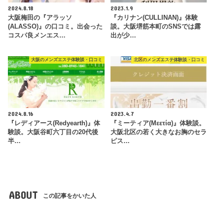
2024.8.18
2023.1.9
大阪梅田の『アラッソ
『カリナン(CULLINAN)』体験
(ALASSO)』の口コミ。出会った
談。大阪堺筋本町のSNSでは露
コスパ良メンエス…
出が少…
大阪のメンズエステ体験談・口コミ
北区のメンズエステ体験談・口コミ
2024.8.16
2023.4.7
『レディアース(Redyearth)』体
『ミーティア(Μεετία)』体験談。
験談。大阪谷町六丁目の20代後
大阪北区の若く大きなお胸のセラ
半…
ピス…
ABOUT
この記事をかいた人