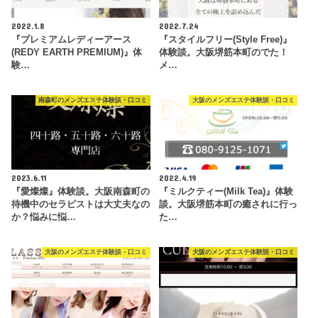
2022.1.8
2022.7.24
『プレミアムレディーアース
『スタイルフリー(Style Free)』
(REDY EARTH PREMIUM)』体
体験談。大阪堺筋本町のでた！
験…
メ…
南森町のメンズエステ体験談・口コミ
大阪のメンズエステ体験談・口コミ
2023.6.11
2022.4.19
『愛燦燦』体験談。大阪南森町の
『ミルクティー(Milk Tea)』体験
待機中のセラピストは大丈夫なの
談。大阪堺筋本町の癒されに行っ
か？悩みに悩…
た…
大阪のメンズエステ体験談・口コミ
大阪のメンズエステ体験談・口コミ