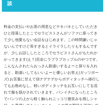
談
料金の支払いやお茶の用意などテキパキとしていただき
ひと段落したとこでセラピストさんがソファに座ってき
て少し他愛もない会話をはじめます。この時間嫌いじゃ
ないんですけど長すぎるとイライラしたりもするんです
が、少しお話ししたところでセラピストさんがもたれか
かってきます(え？)完全にラブラブカップルのやつです。
こんなんされたらおっさん勘違いするよーと探りを入れ
ると、勘違いしてもいいよーと優しいお答え(ガッツポー
ズ) お言葉に甘えて頭ナデナデからボディタッチへ移行し
てもお咎めなし。軽いボディタッチをお互いにしてる流
れで服を脱がされていきます。パンイチになったところ
でパンツの上から軽く触られニッコリ微笑みを残しシャ