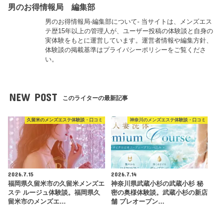
男のお得情報局 編集部
男のお得情報局-編集部について- 当サイトは、メンズエス
テ歴15年以上の管理人が、ユーザー投稿の体験談と自身の
実体験をもとに運営しています。運営者情報や編集方針、
体験談の掲載基準はプライバシーポリシーをご覧くださ
い。
NEW POST
このライターの最新記事
久留米のメンズエステ体験談・口コミ
神奈川のメンズエステ体験談・口コミ
2026.7.15
2026.7.14
福岡県久留米市の久留米メンズエ
神奈川県武蔵小杉の武蔵小杉 秘
ステ ルージュ体験談。福岡県久
密の奥様体験談。武蔵小杉の新店
留米市のメンズエ…
舗 プレオープン…