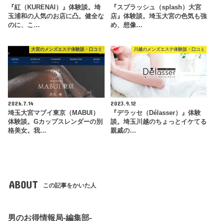
『紅（KURENAI）』体験談。埼
『スプラッシュ（splash）大宮
玉浦和の人気のお店に凸。健全な
店』体験談。埼玉大宮の色気も強
のに、こ…
め、想像…
大宮のメンズエステ体験談・口コミ
川越のメンズエステ体験談・口コミ
2026.7.14
2023.9.12
埼玉大宮マブイ東京（MABUI）
『デラッセ（Délasser）』体験
体験談。Gカップスレンダーの別
談。埼玉川越のちょっとイケてる
格美女。我…
親戚の…
ABOUT
この記事をかいた人
男のお得情報局-編集部-