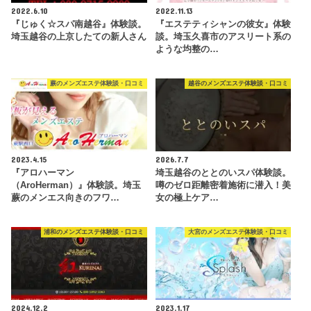
2022.6.10
2022.11.13
『じゅく☆スパ南越谷』体験談。
『エステティシャンの彼女』体験
埼玉越谷の上京したての新人さん
談。埼玉久喜市のアスリート系の
ような均整の…
蕨のメンズエステ体験談・口コミ
越谷のメンズエステ体験談・口コミ
2023.4.15
2026.7.7
『アロハーマン
埼玉越谷のととのいスパ体験談。
（AroHerman）』体験談。埼玉
噂のゼロ距離密着施術に潜入！美
蕨のメンエス向きのフワ…
女の極上ケア…
浦和のメンズエステ体験談・口コミ
大宮のメンズエステ体験談・口コミ
2024.12.2
2023.1.17