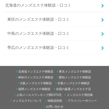
北海道のメンズエステ体験談・口コミ
東区のメンズエステ体験談・口コミ
中島のメンズエステ体験談・口コミ
帯広のメンズエステ体験談・口コミ
南二条西5丁目のメンズエステ体験談・口コミ
北海道メンズエステ体験談
東京メンズエステ体験談
東のメンズエステ体験談・口コミ
神奈川メンズエステ体験談
愛知メンズエステ体験談
大阪メンズエステ体験談
京都メンズエステ体験談
すすきののメンズエステ体験談・口コミ
福岡メンズエステ体験談
全国の厳選メンズエステ店
青森のメンズエステ体験談・口コミ
人気メンエスランキング[BEST10]
メンズエステ用語集
メンズエステについて
体験談投稿
プライバシーポリシー
円山のメンズエステ体験談・口コミ
五所川原のメンズエステ体験談・口コミ
お問い合わせ