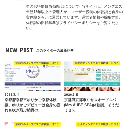
男のお得情報局-編集部について- 当サイトは、メンズエス
テ歴15年以上の管理人が、ユーザー投稿の体験談と自身の
実体験をもとに運営しています。運営者情報や編集方針、
体験談の掲載基準はプライバシーポリシーをご覧くださ
い。
NEW POST
このライターの最新記事
京都市のメンズエステ体験談・口コミ
京都市のメンズエステ体験談・口コミ
2026.3.14
2026.3.13
京都府京都市ゆりかご京都体験
京都府京都市ミセスオーブスパ
談。ゆりかごデビューは全身の疲
(Mrs.AUBE SPA)体験談。そうだ
れも吹き飛ぶ納得の…
ミセス…
京都市のメンズエステ体験談・口コミ
小倉のメンズエステ体験談・口コミ