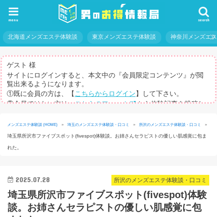
menu
search
北海道メンズエステ体験談
東京メンズエステ体験談
神奈川メンズエ
ゲスト 様
サイトにログインすると、本文中の『会員限定コンテンツ』が閲
覧出来るようになります。
①既に会員の方は、【
こちらからログイン
】して下さい。
②会員ではない方は、
こちらのフォーム
から体験記事を投稿し
てログインパスを取得して下さい。
※体験記事が書けない方や、すべての記事を閲覧したい方のため
メンズエステ体験談 (HOME)
»
埼玉のメンズエステ体験談・口コミ
»
所沢のメンズエステ体験談・口コミ
»
に、【
有料メルマガ
】もご用意しています。
埼玉県所沢市ファイブスポット(fivespot)体験談。お姉さんセラピストの優しい肌感覚に包ま
れた。
2025.07.28
所沢のメンズエステ体験談・口コミ
埼玉県所沢市ファイブスポット(fivespot)体験
談。お姉さんセラピストの優しい肌感覚に包