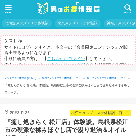
menu
search
北海道メンズエステ体験談
東京メンズエステ体験談
神奈川メンズエ
ゲスト 様
サイトにログインすると、本文中の『会員限定コンテンツ』が閲
覧出来るようになります。
①既に会員の方は、【
こちらからログイン
】して下さい。
②会員ではない方は、
こちらのフォーム
から体験記事を投稿し
てログインパスを取得して下さい。
※体験記事が書けない方や、すべての記事を閲覧したい方のため
メンズエステ体験談 (HOME)
»
島根のメンズエステ体験談・口コミ
»
松江のメンズエステ体験談・口コミ
»
に、【
有料メルマガ
】もご用意しています。
『癒し処きらく 松江店』体験談。島根県松江市の硬派な揉みほぐし店で凝り退治＆オイルリ
ラックス。
2023.11.26
松江のメンズエステ体験談・口コミ
『癒し処きらく 松江店』体験談。島根県松江
市の硬派な揉みほぐし店で凝り退治＆オイル