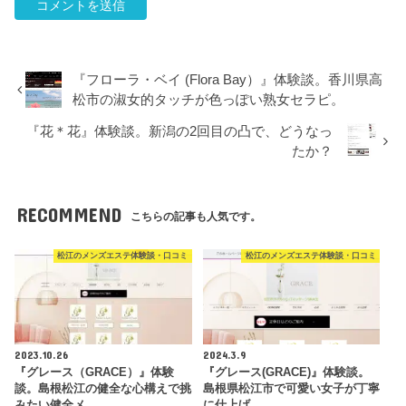
『フローラ・ベイ (Flora Bay）』体験談。香川県高
松市の淑女的タッチが色っぽい熟女セラピ。
『花＊花』体験談。新潟の2回目の凸で、どうなっ
たか？
RECOMMEND
こちらの記事も人気です。
松江のメンズエステ体験談・口コミ
松江のメンズエステ体験談・口コミ
2023.10.26
2024.3.9
『グレース（GRACE）』体験
『グレース(GRACE)』体験談。
談。島根松江の健全な心構えで挑
島根県松江市で可愛い女子が丁寧
みたい健全メ…
に仕上げ…