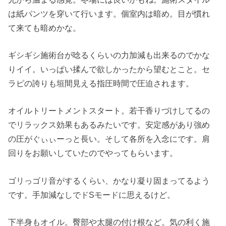
は紙パンツを穿いて行います。個室内は暗め。目が慣れ
て来ても暗めかな。
ギシギシ施術台が唸るくらいの力加減も出来るのでかな
りイイ。いっぱい揉んで欲しかったから望むとこと。セ
ラピの誇りも垣間見える指圧時間で圧迫されます。
オイルトリートメントスタート。若干香りづけしてるの
でリラックス効果もあるみたいです。安定感があり強め
の圧がぐぃぃーっと長い。そして各所を入念にです。肩
回りをお願いしていたのでやってもらいます。
ゴリっゴリ音がするくらい、かなり凝り固まってるよう
です。手加減なしでドSモードに思えるけど。
下半身もオイル。臀部や太腿の付け根など。気の利く施