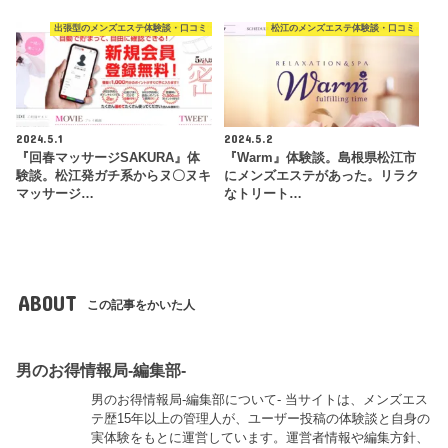
出張型のメンズエステ体験談・口コミ
松江のメンズエステ体験談・口コミ
2024.5.1
2024.5.2
『回春マッサージSAKURA』体
『Warm』体験談。島根県松江市
験談。松江発ガチ系からヌ〇ヌキ
にメンズエステがあった。リラク
マッサージ…
なトリート…
ABOUT
この記事をかいた人
男のお得情報局-編集部-
男のお得情報局-編集部について- 当サイトは、メンズエス
テ歴15年以上の管理人が、ユーザー投稿の体験談と自身の
実体験をもとに運営しています。運営者情報や編集方針、