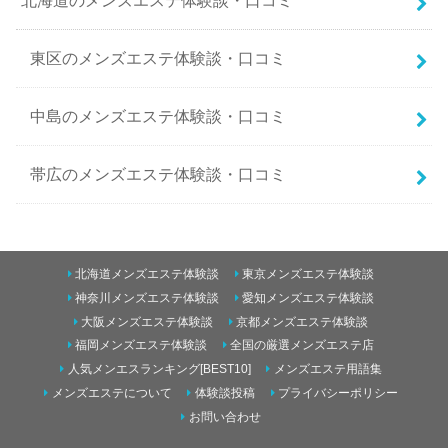
北海道のメンズエステ体験談・口コミ
東区のメンズエステ体験談・口コミ
中島のメンズエステ体験談・口コミ
帯広のメンズエステ体験談・口コミ
南二条西5丁目のメンズエステ体験談・口コミ
北海道メンズエステ体験談
東京メンズエステ体験談
東のメンズエステ体験談・口コミ
神奈川メンズエステ体験談
愛知メンズエステ体験談
大阪メンズエステ体験談
京都メンズエステ体験談
すすきののメンズエステ体験談・口コミ
福岡メンズエステ体験談
全国の厳選メンズエステ店
青森のメンズエステ体験談・口コミ
人気メンエスランキング[BEST10]
メンズエステ用語集
メンズエステについて
体験談投稿
プライバシーポリシー
円山のメンズエステ体験談・口コミ
五所川原のメンズエステ体験談・口コミ
お問い合わせ