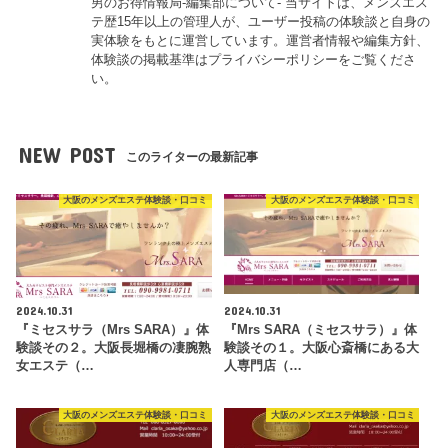
男のお得情報局-編集部について- 当サイトは、メンズエス
テ歴15年以上の管理人が、ユーザー投稿の体験談と自身の
実体験をもとに運営しています。運営者情報や編集方針、
体験談の掲載基準はプライバシーポリシーをご覧くださ
い。
NEW POST
このライターの最新記事
大阪のメンズエステ体験談・口コミ
大阪のメンズエステ体験談・口コミ
2024.10.31
2024.10.31
『ミセスサラ（Mrs SARA）』体
『Mrs SARA（ミセスサラ）』体
験談その２。大阪長堀橋の凄腕熟
験談その１。大阪心斎橋にある大
女エステ（…
人専門店（…
大阪のメンズエステ体験談・口コミ
大阪のメンズエステ体験談・口コミ