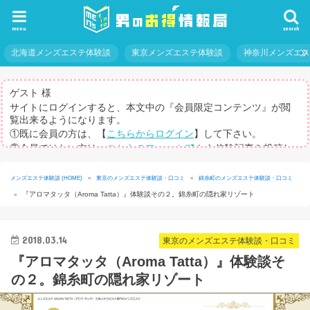
menu
search
北海道メンズエステ体験談
東京メンズエステ体験談
神奈川メンズエ
ゲスト 様
サイトにログインすると、本文中の『会員限定コンテンツ』が閲
覧出来るようになります。
①既に会員の方は、【
こちらからログイン
】して下さい。
②会員ではない方は、
こちらのフォーム
から体験記事を投稿し
てログインパスを取得して下さい。
※体験記事が書けない方や、すべての記事を閲覧したい方のため
メンズエステ体験談 (HOME)
»
東京のメンズエステ体験談・口コミ
»
錦糸町のメンズエステ体験談・口コミ
に、【
有料メルマガ
】もご用意しています。
『アロマタッタ（Aroma Tatta）』体験談その２。錦糸町の隠れ家リゾート
»
2018.03.14
東京のメンズエステ体験談・口コミ
『アロマタッタ（Aroma Tatta）』体験談そ
の２。錦糸町の隠れ家リゾート