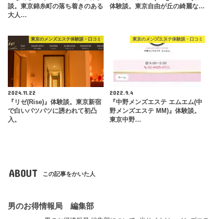
談。東京錦糸町の落ち着きのある
体験談。東京自由が丘の綺麗な…
大人…
東京のメンズエステ体験談・口コミ
東京のメンズエステ体験談・口コミ
2024.11.22
2022.9.4
『リゼ(Rise)』体験談。東京新宿
『中野メンズエステ エムエム(中
で白いパツパツに誘われて初凸
野メンズエステ MM)』体験談。
入。
東京中野…
ABOUT
この記事をかいた人
男のお得情報局 編集部