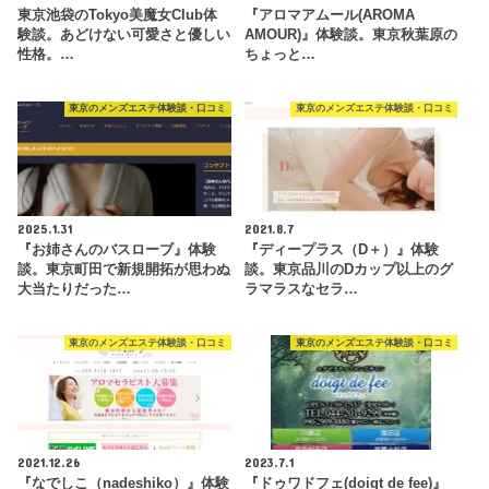
東京池袋のTokyo美魔女Club体
『アロマアムール(AROMA
験談。あどけない可愛さと優しい
AMOUR)』体験談。東京秋葉原の
性格。…
ちょっと…
東京のメンズエステ体験談・口コミ
東京のメンズエステ体験談・口コミ
2025.1.31
2021.8.7
『お姉さんのバスローブ』体験
『ディープラス（D＋）』体験
談。東京町田で新規開拓が思わぬ
談。東京品川のDカップ以上のグ
大当たりだった…
ラマラスなセラ…
東京のメンズエステ体験談・口コミ
東京のメンズエステ体験談・口コミ
2021.12.26
2023.7.1
『なでしこ（nadeshiko）』体験
『ドゥワドフェ(doigt de fee)』