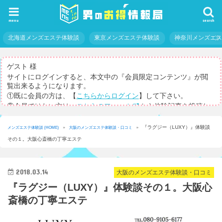
menu
search
北海道メンズエステ体験談
東京メンズエステ体験談
神奈川メンズエ
ゲスト 様
サイトにログインすると、本文中の『会員限定コンテンツ』が閲
覧出来るようになります。
①既に会員の方は、【
こちらからログイン
】して下さい。
②会員ではない方は、
こちらのフォーム
から体験記事を投稿し
てログインパスを取得して下さい。
※体験記事が書けない方や、すべての記事を閲覧したい方のため
『ラグジー（LUXY）』体験談
メンズエステ体験談 (HOME)
»
大阪のメンズエステ体験談・口コミ
»
に、【
有料メルマガ
】もご用意しています。
その１。大阪心斎橋の丁寧エステ
2018.03.14
大阪のメンズエステ体験談・口コミ
『ラグジー（LUXY）』体験談その１。大阪心
斎橋の丁寧エステ