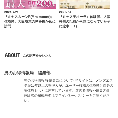
2023.6.19
2024.7.6
『ミセスムーンR(Mrs moonr)』
『ミセス美オーラ』体験談。大阪
体験談。大阪堺東の噂を確かめに
桜川の以前から気になっていた子
訪問
に途中！！(…
ABOUT
この記事をかいた人
男のお得情報局 編集部
男のお得情報局-編集部について- 当サイトは、メンズエス
テ歴15年以上の管理人が、ユーザー投稿の体験談と自身の
実体験をもとに運営しています。運営者情報や編集方針、
体験談の掲載基準はプライバシーポリシーをご覧くださ
い。