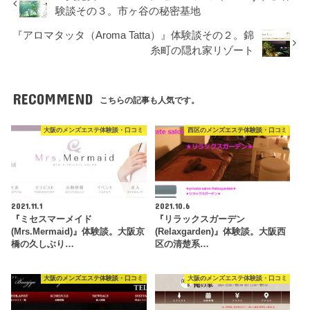
験談その３。市ヶ谷の秘密基地
『アロマタッタ（Aroma Tatta）』体験談その２。錦
糸町の隠れ家リゾート
RECOMMEND
こちらの記事も人気です。
大阪のメンズエステ体験談・口コミ
西区のメンズエステ体験談・口コミ
2021.11.1
2021.10.6
『ミセスマーメイド
『リラックスガーデン
(Mrs.Mermaid)』体験談。大阪京
(Relaxgarden)』体験談。大阪西
橋の久しぶり…
区の清楚系…
大阪のメンズエステ体験談・口コミ
大阪のメンズエステ体験談・口コミ