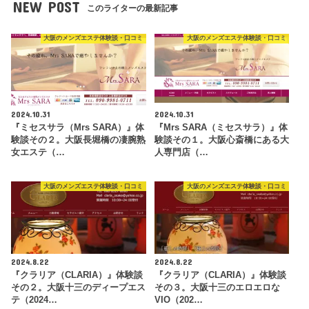
NEW POST
このライターの最新記事
大阪のメンズエステ体験談・口コミ
大阪のメンズエステ体験談・口コミ
2024.10.31
2024.10.31
『ミセスサラ（Mrs SARA）』体
『Mrs SARA（ミセスサラ）』体
験談その２。大阪長堀橋の凄腕熟
験談その１。大阪心斎橋にある大
女エステ（…
人専門店（…
大阪のメンズエステ体験談・口コミ
大阪のメンズエステ体験談・口コミ
2024.8.22
2024.8.22
『クラリア（CLARIA）』体験談
『クラリア（CLARIA）』体験談
その２。大阪十三のディープエス
その３。大阪十三のエロエロな
テ（2024…
VIO（202…