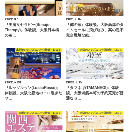
2022.8.1
2021.2.16
『美魔女セラピー(Bimajo
『俺の家』体験談。大阪高津のタ
Therapy)』体験談。大阪日本橋
イムセールに飛び込み、案の定不
の谷…
完全燃焼な結…
北新地のメンズエステ体験談・口コミ
大阪のメンズエステ体験談・口コミ
2022.4.28
2022.2.15
『ルッソルッソ(LussoRosso)』
『タマネギ(TAMANEGI)』体験
体験談。大阪北新地のエロ過ぎた
談。大阪堺筋本町の予約完売が普
サ…
通なセ…
大阪のメンズエステ体験談・口コミ
大阪のメンズエステ体験談・口コミ