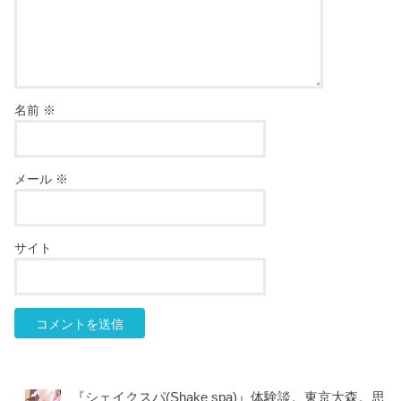
名前
※
メール
※
サイト
『シェイクスパ(Shake spa)』体験談。東京大森。思