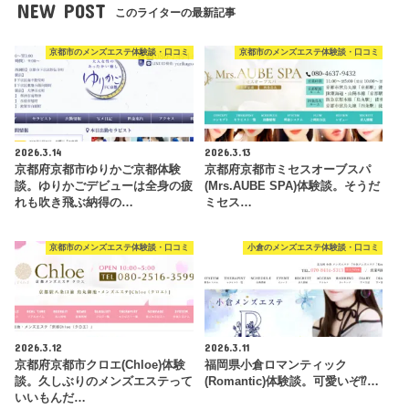
NEW POST
このライターの最新記事
京都市のメンズエステ体験談・口コミ
京都市のメンズエステ体験談・口コミ
2026.3.14
2026.3.13
京都府京都市ゆりかご京都体験
京都府京都市ミセスオーブスパ
談。ゆりかごデビューは全身の疲
(Mrs.AUBE SPA)体験談。そうだ
れも吹き飛ぶ納得の…
ミセス…
京都市のメンズエステ体験談・口コミ
小倉のメンズエステ体験談・口コミ
2026.3.12
2026.3.11
京都府京都市クロエ(Chloe)体験
福岡県小倉ロマンティック
談。久しぶりのメンズエステって
(Romantic)体験談。可愛いぞ⁉…
いいもんだ…