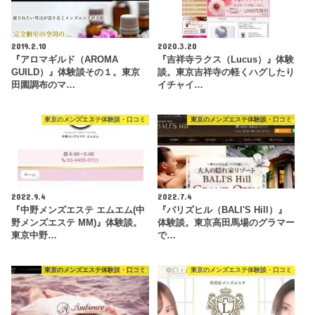
2019.2.10
2020.3.20
『アロマギルド（AROMA
『吉祥寺ラクス（Lucus）』体験
GUILD）』体験談その１。東京
談。東京吉祥寺の軽くハグしたり
田園調布のマ…
イチャイ…
東京のメンズエステ体験談・口コミ
東京のメンズエステ体験談・口コミ
2022.9.4
2022.7.4
『中野メンズエステ エムエム(中
『バリズヒル（BALI'S Hill）』
野メンズエステ MM)』体験談。
体験談。東京高田馬場のグラマー
東京中野…
で…
東京のメンズエステ体験談・口コミ
東京のメンズエステ体験談・口コミ