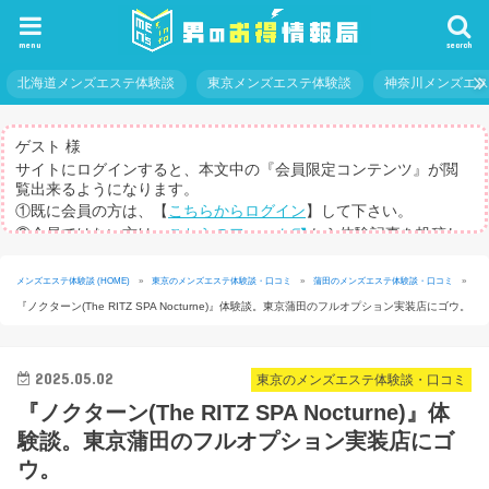
menu
search
北海道メンズエステ体験談
東京メンズエステ体験談
神奈川メンズエ
ゲスト 様
サイトにログインすると、本文中の『会員限定コンテンツ』が閲
覧出来るようになります。
①既に会員の方は、【
こちらからログイン
】して下さい。
②会員ではない方は、
こちらのフォーム
から体験記事を投稿し
てログインパスを取得して下さい。
※体験記事が書けない方や、すべての記事を閲覧したい方のため
メンズエステ体験談 (HOME)
»
東京のメンズエステ体験談・口コミ
»
蒲田のメンズエステ体験談・口コミ
»
に、【
有料メルマガ
】もご用意しています。
『ノクターン(The RITZ SPA Nocturne)』体験談。東京蒲田のフルオプション実装店にゴウ。
2025.05.02
東京のメンズエステ体験談・口コミ
『ノクターン(The RITZ SPA Nocturne)』体
験談。東京蒲田のフルオプション実装店にゴ
ウ。