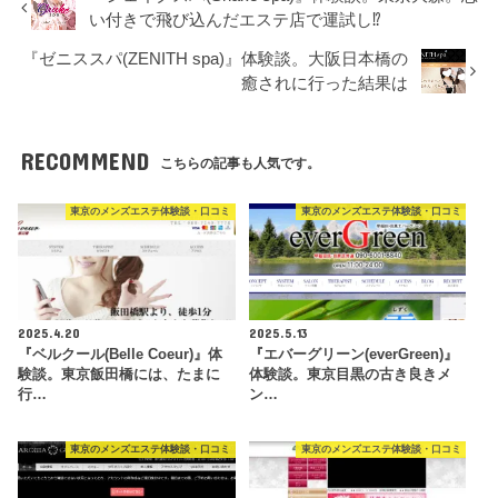
い付きで飛び込んだエステ店で運試し⁉
『ゼニススパ(ZENITH spa)』体験談。大阪日本橋の
癒されに行った結果は
RECOMMEND
こちらの記事も人気です。
東京のメンズエステ体験談・口コミ
東京のメンズエステ体験談・口コミ
2025.4.20
2025.5.13
『ベルクール(Belle Coeur)』体
『エバーグリーン(everGreen)』
験談。東京飯田橋には、たまに
体験談。東京目黒の古き良きメ
行…
ン…
東京のメンズエステ体験談・口コミ
東京のメンズエステ体験談・口コミ