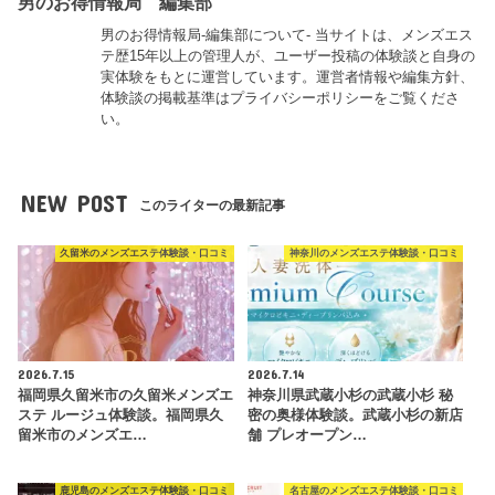
男のお得情報局 編集部
男のお得情報局-編集部について- 当サイトは、メンズエス
テ歴15年以上の管理人が、ユーザー投稿の体験談と自身の
実体験をもとに運営しています。運営者情報や編集方針、
体験談の掲載基準はプライバシーポリシーをご覧くださ
い。
NEW POST
このライターの最新記事
久留米のメンズエステ体験談・口コミ
神奈川のメンズエステ体験談・口コミ
2026.7.15
2026.7.14
福岡県久留米市の久留米メンズエ
神奈川県武蔵小杉の武蔵小杉 秘
ステ ルージュ体験談。福岡県久
密の奥様体験談。武蔵小杉の新店
留米市のメンズエ…
舗 プレオープン…
鹿児島のメンズエステ体験談・口コミ
名古屋のメンズエステ体験談・口コミ