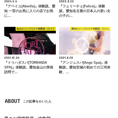
2024.5.6
2022.8.22
『アベイユ(Abeille)』体験談。愛
『フェリーチェ(Felice)』体験
知 一宮のお気に入りの店でお気
談。愛知名古屋の日本人の若い女
に…
の子の…
金山のメンズエステ体験談・口コミ
愛知のメンズエステ体験談・口コミ
2021.12.26
2021.8.20
『トリハダスパ(TORIHADA
『アンジュスパ(Ange Spa)』体
SPA)』体験談。愛知金山の突発
験談。愛知安城の初めての三河体
訪問で…
験、…
ABOUT
この記事をかいた人