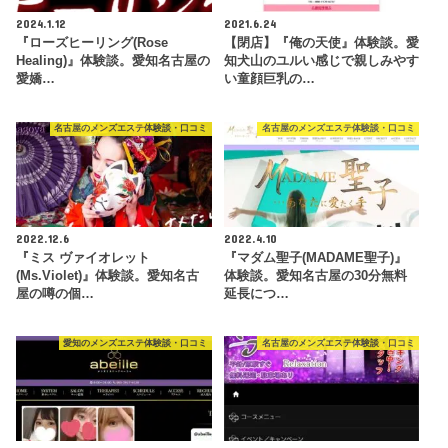
2024.1.12
2021.6.24
『ローズヒーリング(Rose
【閉店】『俺の天使』体験談。愛
Healing)』体験談。愛知名古屋の
知犬山のユルい感じで親しみやす
愛嬌…
い童顔巨乳の…
名古屋のメンズエステ体験談・口コミ
名古屋のメンズエステ体験談・口コミ
2022.12.6
2022.4.10
『ミス ヴァイオレット
『マダム聖子(MADAME聖子)』
(Ms.Violet)』体験談。愛知名古
体験談。愛知名古屋の30分無料
屋の噂の個…
延長につ…
愛知のメンズエステ体験談・口コミ
名古屋のメンズエステ体験談・口コミ