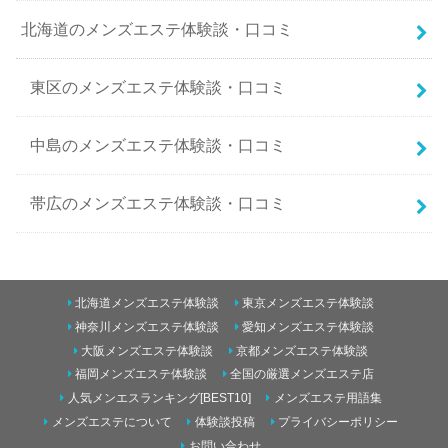
北海道のメンズエステ体験談・口コミ
東区のメンズエステ体験談・口コミ
中島のメンズエステ体験談・口コミ
帯広のメンズエステ体験談・口コミ
南二条西5丁目のメンズエステ体験談・口コミ
北海道メンズエステ体験談
東京メンズエステ体験談
東のメンズエステ体験談・口コミ
神奈川メンズエステ体験談
愛知メンズエステ体験談
大阪メンズエステ体験談
京都メンズエステ体験談
すすきののメンズエステ体験談・口コミ
福岡メンズエステ体験談
全国の厳選メンズエステ店
青森のメンズエステ体験談・口コミ
人気メンエスランキング[BEST10]
メンズエステ用語集
メンズエステについて
体験談投稿
プライバシーポリシー
円山のメンズエステ体験談・口コミ
五所川原のメンズエステ体験談・口コミ
お問い合わせ