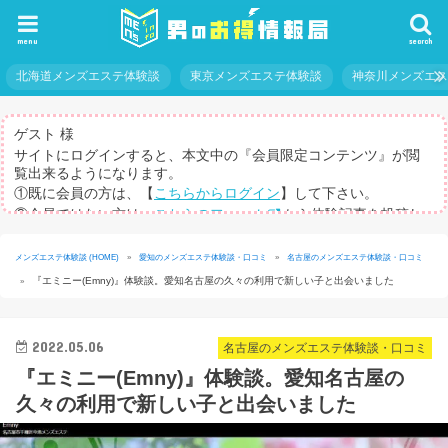
menu
search
北海道メンズエステ体験談
東京メンズエステ体験談
神奈川メンズエ
ゲスト 様
サイトにログインすると、本文中の『会員限定コンテンツ』が閲
覧出来るようになります。
①既に会員の方は、【
こちらからログイン
】して下さい。
②会員ではない方は、
こちらのフォーム
から体験記事を投稿し
てログインパスを取得して下さい。
※体験記事が書けない方や、すべての記事を閲覧したい方のため
メンズエステ体験談 (HOME)
»
愛知のメンズエステ体験談・口コミ
»
名古屋のメンズエステ体験談・口コミ
に、【
有料メルマガ
】もご用意しています。
『エミニー(Emny)』体験談。愛知名古屋の久々の利用で新しい子と出会いました
»
2022.05.06
名古屋のメンズエステ体験談・口コミ
『エミニー(Emny)』体験談。愛知名古屋の
久々の利用で新しい子と出会いました