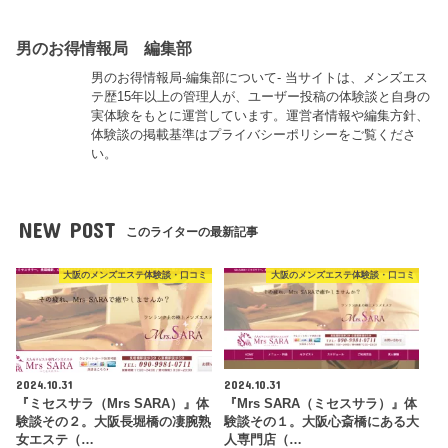
男のお得情報局 編集部
男のお得情報局-編集部について- 当サイトは、メンズエス
テ歴15年以上の管理人が、ユーザー投稿の体験談と自身の
実体験をもとに運営しています。運営者情報や編集方針、
体験談の掲載基準はプライバシーポリシーをご覧くださ
い。
NEW POST
このライターの最新記事
大阪のメンズエステ体験談・口コミ
大阪のメンズエステ体験談・口コミ
2024.10.31
2024.10.31
『ミセスサラ（Mrs SARA）』体
『Mrs SARA（ミセスサラ）』体
験談その２。大阪長堀橋の凄腕熟
験談その１。大阪心斎橋にある大
女エステ（…
人専門店（…