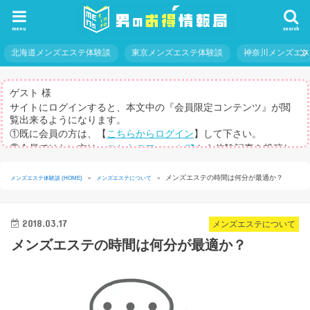
menu
search
北海道メンズエステ体験談
東京メンズエステ体験談
神奈川メンズエ
ゲスト 様
サイトにログインすると、本文中の『会員限定コンテンツ』が閲
覧出来るようになります。
①既に会員の方は、【
こちらからログイン
】して下さい。
②会員ではない方は、
こちらのフォーム
から体験記事を投稿し
てログインパスを取得して下さい。
※体験記事が書けない方や、すべての記事を閲覧したい方のため
メンズエステの時間は何分が最適か？
メンズエステ体験談 (HOME)
»
メンズエステについて
»
に、【
有料メルマガ
】もご用意しています。
2018.03.17
メンズエステについて
メンズエステの時間は何分が最適か？