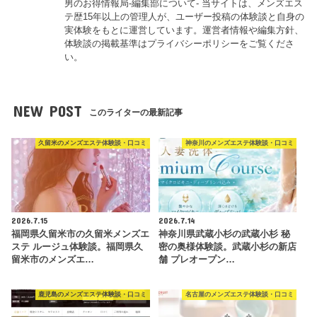
男のお得情報局-編集部について- 当サイトは、メンズエス
テ歴15年以上の管理人が、ユーザー投稿の体験談と自身の
実体験をもとに運営しています。運営者情報や編集方針、
体験談の掲載基準はプライバシーポリシーをご覧くださ
い。
NEW POST
このライターの最新記事
久留米のメンズエステ体験談・口コミ
神奈川のメンズエステ体験談・口コミ
2026.7.15
2026.7.14
福岡県久留米市の久留米メンズエ
神奈川県武蔵小杉の武蔵小杉 秘
ステ ルージュ体験談。福岡県久
密の奥様体験談。武蔵小杉の新店
留米市のメンズエ…
舗 プレオープン…
鹿児島のメンズエステ体験談・口コミ
名古屋のメンズエステ体験談・口コミ