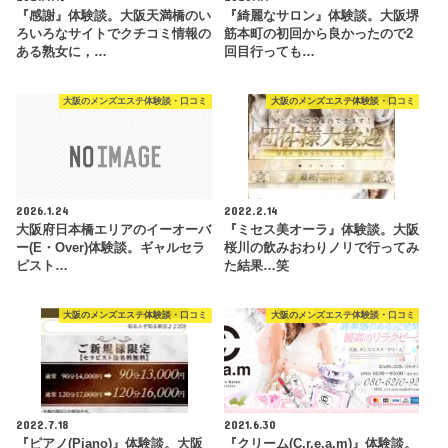
『感謝』体験談。大阪天満橋のい
『綺麗なサロン』体験談。大阪堺
ろいろなサイトでクチコミ情報の
筋本町の初回から良かったので2
ある熟女に，…
回目行っても…
大阪のメンズエステ体験談・口コミ
大阪のメンズエステ体験談・口コミ
2026.1.24
2022.2.14
大阪府日本橋エリアのイーオーバ
『ミセス美オーラ』体験談。大阪
ー(E・Over)体験談。ギャルセラ
桜川の飲みおわりノリで行ってみ
ピスト…
た結果…笑
大阪のメンズエステ体験談・口コミ
大阪のメンズエステ体験談・口コミ
2022.7.18
2021.6.30
『ピアノ(Piano)』体験談。大阪
『クリーム(C.r.e.a.m)』体験談。