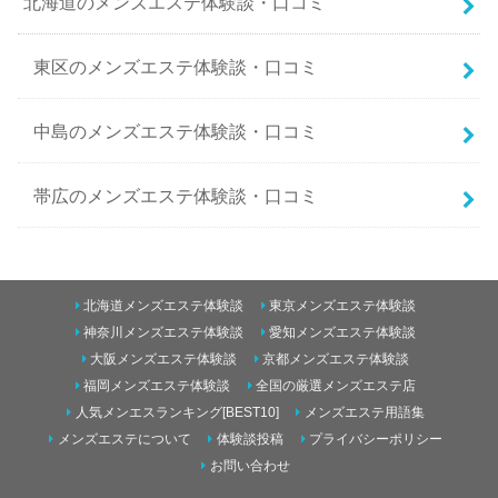
北海道のメンズエステ体験談・口コミ
東区のメンズエステ体験談・口コミ
中島のメンズエステ体験談・口コミ
帯広のメンズエステ体験談・口コミ
南二条西5丁目のメンズエステ体験談・口コミ
北海道メンズエステ体験談
東京メンズエステ体験談
東のメンズエステ体験談・口コミ
神奈川メンズエステ体験談
愛知メンズエステ体験談
大阪メンズエステ体験談
京都メンズエステ体験談
すすきののメンズエステ体験談・口コミ
福岡メンズエステ体験談
全国の厳選メンズエステ店
青森のメンズエステ体験談・口コミ
人気メンエスランキング[BEST10]
メンズエステ用語集
メンズエステについて
体験談投稿
プライバシーポリシー
円山のメンズエステ体験談・口コミ
五所川原のメンズエステ体験談・口コミ
お問い合わせ