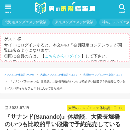
menu
search
北海道メンズエステ体験談
東京メンズエステ体験談
神奈川メンズエ
ゲスト 様
サイトにログインすると、本文中の『会員限定コンテンツ』が閲
覧出来るようになります。
①既に会員の方は、【
こちらからログイン
】して下さい。
②会員ではない方は、
こちらのフォーム
から体験記事を投稿し
てログインパスを取得して下さい。
※体験記事が書けない方や、すべての記事を閲覧したい方のため
メンズエステ体験談 (HOME)
»
大阪のメンズエステ体験談・口コミ
»
長堀橋のメンズエステ体験談・口コミ
に、【
有料メルマガ
】もご用意しています。
『サナンド(Sanando)』体験談。大阪長堀橋のいつも比較的早い段階で予約完売している
»
ナイスバディなセラピストに入ってみた結果…
2022.07.19
大阪のメンズエステ体験談・口コミ
『サナンド(Sanando)』体験談。大阪長堀橋
のいつも比較的早い段階で予約完売している