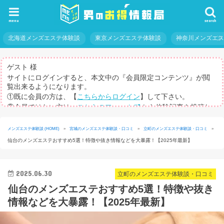
menu
search
北海道メンズエステ体験談
東京メンズエステ体験談
神奈川メンズエ
ゲスト 様
サイトにログインすると、本文中の『会員限定コンテンツ』が閲
覧出来るようになります。
①既に会員の方は、【
こちらからログイン
】して下さい。
②会員ではない方は、
こちらのフォーム
から体験記事を投稿し
てログインパスを取得して下さい。
※体験記事が書けない方や、すべての記事を閲覧したい方のため
メンズエステ体験談 (HOME)
»
宮城のメンズエステ体験談・口コミ
»
立町のメンズエステ体験談・口コミ
»
に、【
有料メルマガ
】もご用意しています。
仙台のメンズエステおすすめ5選！特徴や抜き情報などを大暴露！【2025年最新】
2025.06.30
立町のメンズエステ体験談・口コミ
仙台のメンズエステおすすめ5選！特徴や抜き
情報などを大暴露！【2025年最新】