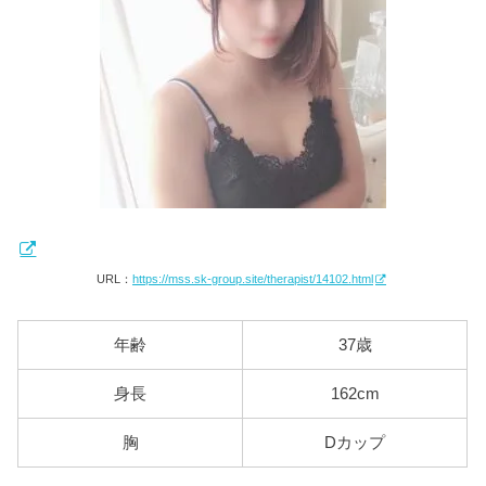
URL：
https://mss.sk-group.site/therapist/14102.html
年齢
37歳
身長
162cm
胸
Dカップ