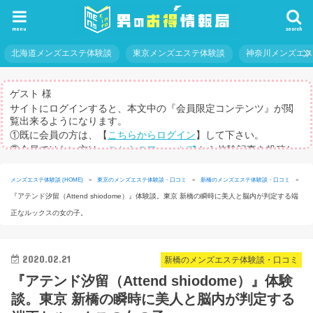
menu
search
北海道メンズエステ体験談
東京メンズエステ体験談
神奈川メンズエ
ゲスト 様
サイトにログインすると、本文中の『会員限定コンテンツ』が閲
覧出来るようになります。
①既に会員の方は、【
こちらからログイン
】して下さい。
②会員ではない方は、
こちらのフォーム
から体験記事を投稿し
てログインパスを取得して下さい。
※体験記事が書けない方や、すべての記事を閲覧したい方のため
メンズエステ体験談 (HOME)
»
東京のメンズエステ体験談・口コミ
»
新橋のメンズエステ体験談・口コミ
»
に、【
有料メルマガ
】もご用意しています。
『アテンド汐留（Attend shiodome）』体験談。東京 新橋の瞬時に美人と脳内が判定する端
正なルックスの女の子。
2020.02.21
新橋のメンズエステ体験談・口コミ
『アテンド汐留（Attend shiodome）』体験
談。東京 新橋の瞬時に美人と脳内が判定する