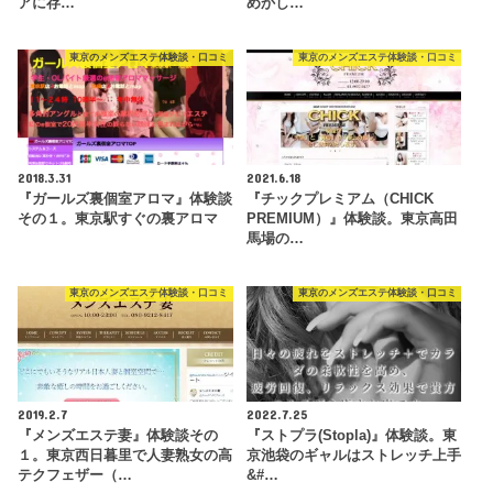
アに存…
めかし…
東京のメンズエステ体験談・口コミ
東京のメンズエステ体験談・口コミ
2018.3.31
2021.6.18
『ガールズ裏個室アロマ』体験談
『チックプレミアム（CHICK
その１。東京駅すぐの裏アロマ
PREMIUM）』体験談。東京高田
馬場の…
東京のメンズエステ体験談・口コミ
東京のメンズエステ体験談・口コミ
2019.2.7
2022.7.25
『メンズエステ妻』体験談その
『ストプラ(Stopla)』体験談。東
１。東京西日暮里で人妻熟女の高
京池袋のギャルはストレッチ上手
テクフェザー（…
&#…