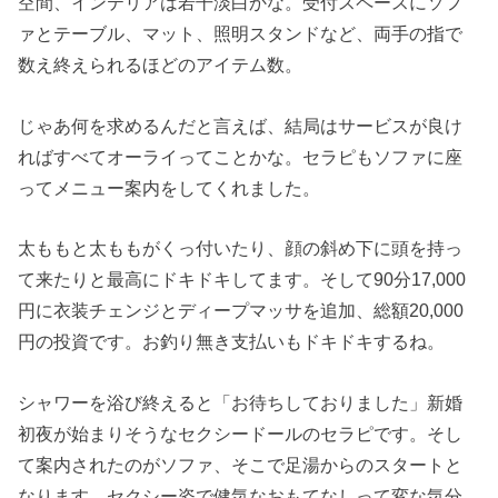
空間、インテリアは若干淡白かな。受付スペースにソフ
ァとテーブル、マット、照明スタンドなど、両手の指で
数え終えられるほどのアイテム数。
じゃあ何を求めるんだと言えば、結局はサービスが良け
ればすべてオーライってことかな。セラピもソファに座
ってメニュー案内をしてくれました。
太ももと太ももがくっ付いたり、顔の斜め下に頭を持っ
て来たりと最高にドキドキしてます。そして90分17,000
円に衣装チェンジとディープマッサを追加、総額20,000
円の投資です。お釣り無き支払いもドキドキするね。
シャワーを浴び終えると「お待ちしておりました」新婚
初夜が始まりそうなセクシードールのセラピです。そし
て案内されたのがソファ、そこで足湯からのスタートと
なります。セクシー姿で健気なおもてなしって変な気分