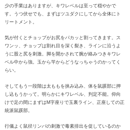
少の手業はありますが、キワレベルは至って穏やかで
す。うつ伏せでも、まずはツユダクにしてから全体にト
リートメント。
気が付くとチョップがお尻をパカッと割ってきます。ス
ワンッ、チョップは割れ目を深く裂き、ラインに沿うよ
うに股と尻を刺激。脚を開かされて腕が絡みつきキワレ
ベル中から強。玉から竿からどうなっちゃうのかってく
らい。
そしてもう一段階は太ももを挟み込み、体を鼠蹊部に押
し込もうかって。明らかにキワレベル、判定不能。仰向
けで足の間にまずはM字座りで玉裏ライン、正座しての正
統派鼠蹊部。
行儀よく鼠径リンパの刺激で毒素排出を促しているのか