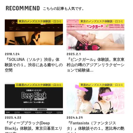
RECOMMEND
こちらの記事も人気です。
東京のメンズエステ体験談・口コミ
東京のメンズエステ体験談・口コミ
2018.1.24
2025.2.1
『SOLUNA（ソルナ）渋谷』体
『ピンクガール』体験談。東京東
験談その１。渋谷にある癒やしの
村山の噂のアジアンリラクゼーシ
空間
ョンで経験値…
日暮里のメンズエステ体験談・口コミ
東京のメンズエステ体験談・口コミ
2025.4.22
2024.6.29
『ディープブラック(Deep
『Fantasista（ファンタジス
Black)』体験談。東京日暮里エリ
タ）』体験談その１。恵比寿の艶