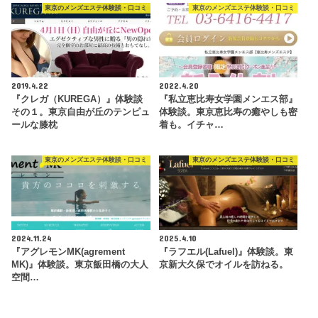
東京のメンズエステ体験談・口コミ
東京のメンズエステ体験談・口コミ
2019.4.22
2022.4.20
『クレガ（KUREGA）』体験談
『私立恵比寿女学園メンエス部』
その１。東京自由が丘のテンピュ
体験談。東京恵比寿の癒やしも密
ールな膝枕
着も。イチャ…
東京のメンズエステ体験談・口コミ
東京のメンズエステ体験談・口コミ
2024.11.24
2025.4.10
『アグレモンMK(agrement
『ラフエル(Lafuel)』体験談。東
MK)』体験談。東京飯田橋の大人
京新大久保でオイルを訪ねる。
空間…