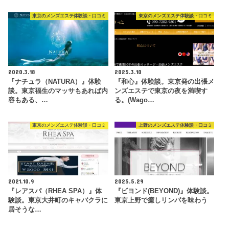
東京のメンズエステ体験談・口コミ
東京のメンズエステ体験談・口コミ
2020.3.18
2025.3.10
『ナチュラ（NATURA）』体験
『和心』体験談。東京発の出張メ
談。東京福生のマッサもあれば内
ンズエステで東京の夜を満喫す
容もある、…
る。(Wago…
東京のメンズエステ体験談・口コミ
上野のメンズエステ体験談・口コミ
2021.10.9
2025.5.29
『レアスパ（RHEA SPA）』体
『ビヨンド(BEYOND)』体験談。
験談。東京大井町のキャバクラに
東京上野で癒しリンパを味わう
居そうな…