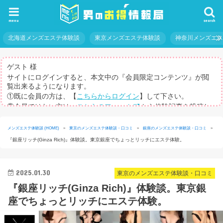
menu
search
北海道メンズエステ体験談
東京メンズエステ体験談
神奈川メンズエ
ゲスト 様
サイトにログインすると、本文中の『会員限定コンテンツ』が閲
覧出来るようになります。
①既に会員の方は、【
こちらからログイン
】して下さい。
②会員ではない方は、
こちらのフォーム
から体験記事を投稿し
てログインパスを取得して下さい。
※体験記事が書けない方や、すべての記事を閲覧したい方のため
メンズエステ体験談 (HOME)
»
東京のメンズエステ体験談・口コミ
»
銀座のメンズエステ体験談・口コミ
»
に、【
有料メルマガ
】もご用意しています。
『銀座リッチ(Ginza Rich)』体験談。東京銀座でちょっとリッチにエステ体験。
2025.01.30
東京のメンズエステ体験談・口コミ
『銀座リッチ(Ginza Rich)』体験談。東京銀
座でちょっとリッチにエステ体験。