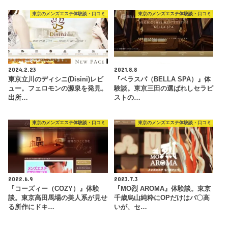
東京のメンズエステ体験談・口コミ
東京のメンズエステ体験談・口コミ
2024.2.23
2021.8.8
東京立川のディシニ(Disini)レビ
『ベラスパ（BELLA SPA）』体
ュー。フェロモンの源泉を発見。
験談。東京三田の選ばれしセラピ
出所…
ストの…
東京のメンズエステ体験談・口コミ
東京のメンズエステ体験談・口コミ
2022.6.9
2023.7.3
『コーズィー（COZY）』体験
『MO烈 AROMA』体験談。東京
談。東京高田馬場の美人系が見せ
千歳烏山純粋にOPだけはバ〇高
る所作にドキ…
いが、セ…