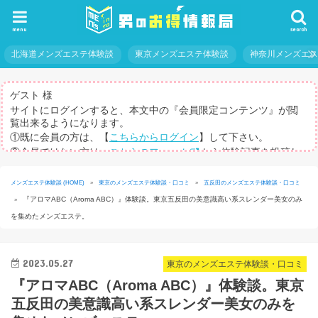
menu
search
北海道メンズエステ体験談
東京メンズエステ体験談
神奈川メンズエ
ゲスト 様
サイトにログインすると、本文中の『会員限定コンテンツ』が閲
覧出来るようになります。
①既に会員の方は、【
こちらからログイン
】して下さい。
②会員ではない方は、
こちらのフォーム
から体験記事を投稿し
てログインパスを取得して下さい。
※体験記事が書けない方や、すべての記事を閲覧したい方のため
メンズエステ体験談 (HOME)
»
東京のメンズエステ体験談・口コミ
»
五反田のメンズエステ体験談・口コミ
に、【
有料メルマガ
】もご用意しています。
『アロマABC（Aroma ABC）』体験談。東京五反田の美意識高い系スレンダー美女のみ
»
を集めたメンズエステ。
2023.05.27
東京のメンズエステ体験談・口コミ
『アロマABC（Aroma ABC）』体験談。東京
五反田の美意識高い系スレンダー美女のみを