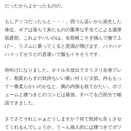
だったからよかったものの。
もしアソコだったらと・・・。四つん這いから派生した
体位。ギアは落ちて来たものの重厚な手当てによる濃厚
鼠蹊部。これよヤバいのは。全部根こそぎ掴んで撫で上
げ～。リズムに乗ってくると意識が飛びます。ハァハァ
ハァってセラピの息遣いで脳もイキそうです。
仰向けになりました。オイル大放出でヌリヌリ全身プレ
イ。相変わらずの気持ちいい吸い付くピタ肌。内ももっ
て一番柔らかいのかなと。腕の内側も捨てがたい。ボリ
ュームと腰つきとのコンビは最強。すべてを凸部分で確
認できました。
さてさてそれじゃぁどうしますか？何で気持ち良くさせ
てくれるんでしょうか。う～ん個人的には腰つきでガツ