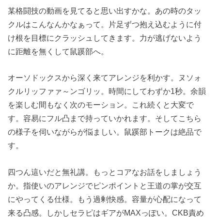
某格闘技の動画を見てると思い出すかな。あの時のタッ
クルはこんなんかなぁって。片足ずつ抱え込むように付
け根を目標にクラッシュしてきます。力が逃げないよう
に距離を無くして鼠蹊部へ。
オーソドックスから深く来てアレンジを利かす。ヌソォ
クルリッファァ～ンゴリッ。時間にしてわずか1秒。余韻
を楽しむ間もなく次のモーション。これ続くと大変で
す。容易にフル凸まで持っていかれます。そしてこちら
の様子を伺いながらが悩ましい。鼠蹊部トークは絶品で
す。
四つん這いだと無礼講。もっとコアなお話をしましょう
か。指使いのアレンジでピンポイントと王道の掌が交互
にやってくる仕様。もう過剰快感。容量が心配になって
来る凸感。しかしセラピはギアがMAXっぽい。CKB責め