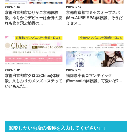
2026.3.14
2026.3.13
京都府京都市ゆりかご京都体験
京都府京都市ミセスオーブスパ
談。ゆりかごデビューは全身の疲
(Mrs.AUBE SPA)体験談。そうだ
れも吹き飛ぶ納得の…
ミセス…
京都市のメンズエステ体験談・口コミ
小倉のメンズエステ体験談・口コミ
2026.3.12
2026.3.11
京都府京都市クロエ(Chloe)体験
福岡県小倉ロマンティック
談。久しぶりのメンズエステって
(Romantic)体験談。可愛いぞ⁉…
いいもんだ…
閲覧したいお店の名称を入力してください↓↓↓