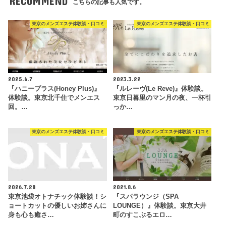
RECOMMEND
こちらの記事も人気です。
東京のメンズエステ体験談・口コミ
東京のメンズエステ体験談・口コミ
2025.6.7
2023.3.22
『ハニープラス(Honey Plus)』
『ルレーヴ(Le Reve)』体験談。
体験談。東京北千住でメンエス
東京日暮里のマン月の夜、一杯引
回。…
っか…
東京のメンズエステ体験談・口コミ
東京のメンズエステ体験談・口コミ
2026.7.28
2021.8.6
東京池袋オトナチック体験談！シ
『スパラウンジ（SPA
ョートカットの優しいお姉さんに
LOUNGE）』体験談。東京大井
身も心も癒さ…
町のすこぶるエロ…