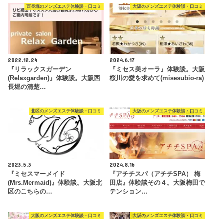
西長堀のメンズエステ体験談・口コミ
大阪のメンズエステ体験談・口コミ
2022.12.24
2024.6.17
『リラックスガーデン
『ミセス美オーラ』体験談。大阪
(Relaxgarden)』体験談。大阪西
桜川の愛を求めて(misesubio-ra)
長堀の清楚…
北区のメンズエステ体験談・口コミ
大阪のメンズエステ体験談・口コミ
2023.5.3
2024.8.16
『ミセスマーメイド
『アチチスパ（アチチSPA） 梅
(Mrs.Mermaid)』体験談。大阪北
田店』体験談その４。大阪梅田で
区のこちらの…
テンション…
大阪のメンズエステ体験談・口コミ
大阪のメンズエステ体験談・口コミ