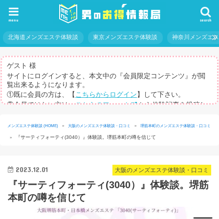
menu
search
北海道メンズエステ体験談
東京メンズエステ体験談
神奈川メンズエ
ゲスト 様
サイトにログインすると、本文中の『会員限定コンテンツ』が閲
覧出来るようになります。
①既に会員の方は、【
こちらからログイン
】して下さい。
②会員ではない方は、
こちらのフォーム
から体験記事を投稿し
てログインパスを取得して下さい。
※体験記事が書けない方や、すべての記事を閲覧したい方のため
メンズエステ体験談 (HOME)
»
大阪のメンズエステ体験談・口コミ
»
堺筋本町のメンズエステ体験談・口コミ
に、【
有料メルマガ
】もご用意しています。
『サーティフォーティ(3040）』体験談。堺筋本町の噂を信じて
»
2023.12.01
大阪のメンズエステ体験談・口コミ
『サーティフォーティ(3040）』体験談。堺筋
本町の噂を信じて