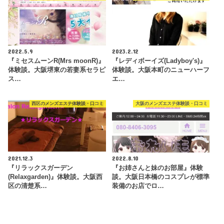
2022.5.9
2023.2.12
『ミセスムーンR(Mrs moonR)』
『レディボーイズ(Ladyboy's)』
体験談。大阪堺東の若妻系セラピ
体験談。大阪本町のニューハーフ
ス…
エ…
西区のメンズエステ体験談・口コミ
大阪のメンズエステ体験談・口コミ
2021.12.3
2022.8.10
『リラックスガーデン
『お姉さんと妹のお部屋』体験
(Relaxgarden)』体験談。大阪西
談。大阪日本橋のコスプレが標準
区の清楚系…
装備のお店でロ…